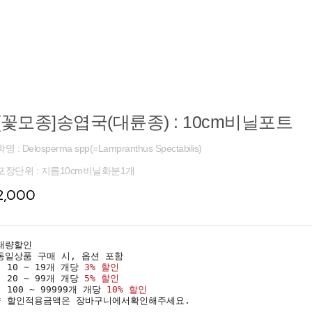
[꽃모종]송엽국(대륜종) : 10cm비닐포트
학명 : Delosperma spp(=Lampranthus Spectabilis)
포장단위 : 지름10cm비닐화분1개
2,000
대량할인
동일상품 구매 시, 옵션 포함
· 10 ~ 19개 개당
3% 할인
· 20 ~ 99개 개당
5% 할인
· 100 ~ 99999개 개당
10% 할인
* 할인적용금액은 장바구니에서확인해주세요.