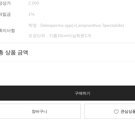
정상가
2,000
적립금
1%
학명 : Delosperma spp(=Lampranthus Spectabilis)
특이사항
포장단위 : 지름10cm비닐화분1개
총 상품 금액
구매하기
장바구니
관심상