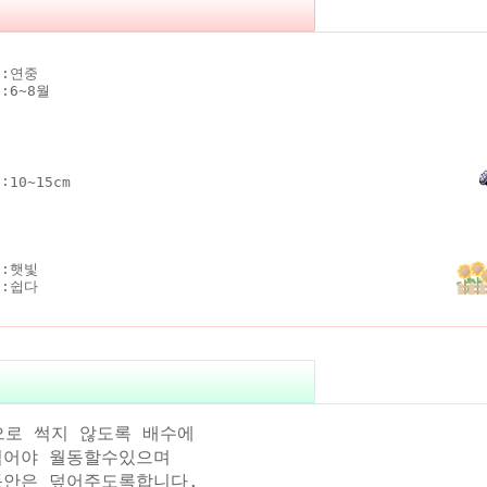
:
연중
:
6~8월
:
10~15cm
:
햇빛
:
쉽다
으로 썩지 않도록 배수에
어야 월동할수있으며
안은 덮어주도록합니다.