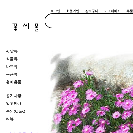
로그인
회원가입
장바구니
마이페이지
주문
씨앗류
식물류
나무류
구근류
원예용품
공지사항
입고안내
문의(Q&A)
리뷰