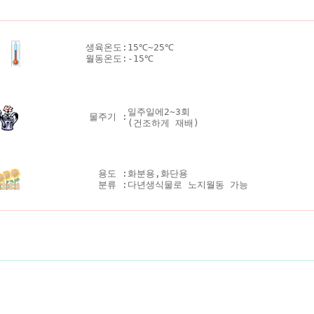
생육온도:
15℃~25℃
월동온도:
-15℃
일주일에2~3회
물주기 :
(건조하게 재배)
용도 :
화분용,화단용
분류 :
다년생식물로 노지월동 가능