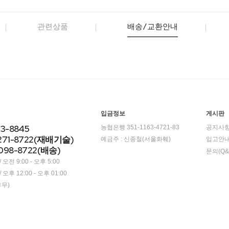
관련상품
배송/교환안내
입금정보
게시판
23-8845
농협은행 351-1163-4721-83
공지사
271-8722(재배기술)
예금주 : 신종철(서울화훼)
입고안
098-8722(배송)
문의(Q&
오전 9:00 - 오후 5:00
오후 12:00 - 오후 01:00
휴무)