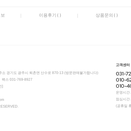
정보
이용후기()
상품문의()
고객센터
031-7
주소 경기도 광주시 퇴촌면 산수로 870-13 (방문판매불가합니다)
010-6
팩스 031-769-8927
010-4
]
운영시간 / 
점심시간 / 
com
(공휴일 
RESERVED.