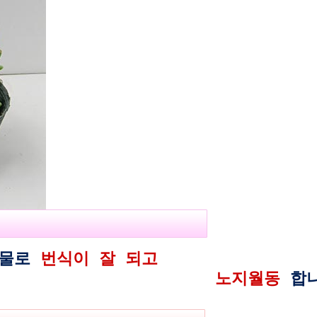
식물로
번식이 잘 되고
지월동
합