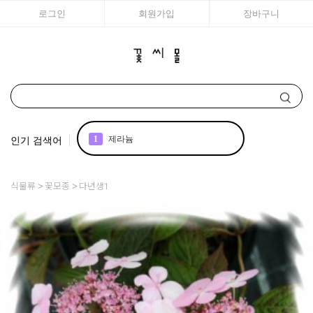
로그인
회원가입
장바구니
인기 검색어
1
제라늄
2
국화
식물류
꽃모종
다년생1
3
리갈
4
에키네시아
5
백합