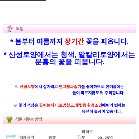
* 봄부터 여름까지
장기간
꽃을 피웁니다.
* 산성토양에서는 청색, 알칼리토양에서는
분홍의 꽃을 피웁니다.
※
산성토양
에서 잘자라고
반그늘과습기
를 좋아하므로 한여름에는
물이 마르지않도록 주의합니다.
※ 꽃의 색상은
꽃피는시기,토양산도,햇빛등 환경조건
에따라 변하는
유전적 특성이 있습니다.
최적온
식재시기
연중
도:
20~25℃