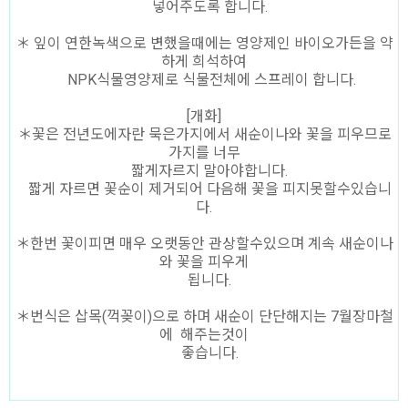
넣어주도록 합니다.
＊ 잎이 연한녹색으로 변했을때에는 영양제인 바이오가든을 약
하게 희석하여
NPK식물영양제로 식물전체에 스프레이 합니다.
[개화]
＊꽃은 전년도에자란 묵은가지에서 새순이나와 꽃을 피우므로
가지를 너무
짧게자르지 말아야합니다.
짧게 자르면 꽃순이 제거되어 다음해 꽃을 피지못할수있습니
다.
＊한번 꽃이피면 매우 오랫동안 관상할수있으며 계속 새순이나
와 꽃을 피우게
됩니다.
＊번식은 삽목(꺽꽂이)으로 하며 새순이 단단해지는 7월장마철
에 해주는것이
좋습니다.