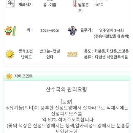
개화시기
봄~여름
월동온
-10℃
도:
키 :
물주기 :
30㎝~60㎝
일주일에 3-4회
(겉흙이말랐을때 흠뻑)
생육조건
반그늘~햇빛
용도 :
화분용,화단용,조경용
난이도
쉽다
분류 :
다년생 낙엽관목식물
산수국의 관리요령
[토양]
＊유기물(퇴비)이 풍부한 산성토양에서 잘자라므로 식재시에는
산성피트모스를
약 50% 섞어주도록합니다.
(꽃의 색상은 산성토양에서는 청색,알카리성토양에서는 분홍등
토양산도에