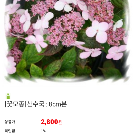
6
어린모종 국화
7
조날
8
페츄니아
9
백일홍
10
플록스
[꽃모종]산수국 : 8cm분
2,800
원
상품가
적립금
1%