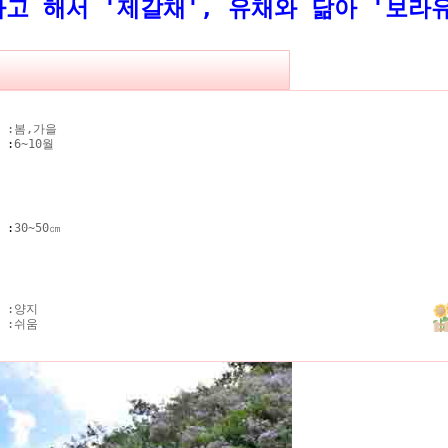
고 해서 '제갈채',
유채와 닮아 '보라
 :
봄,가을
기
:
6~10월
키
:
30~50㎝
 :
양지
 :
쉬움