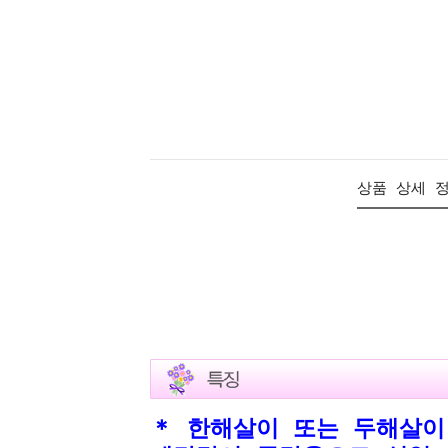
상품 상세 
＊ 한해살이 또는 두해살이