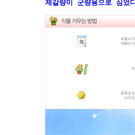
제갈량이 군량용으로 심었다
파종시기
개화시
생육조건
난이도