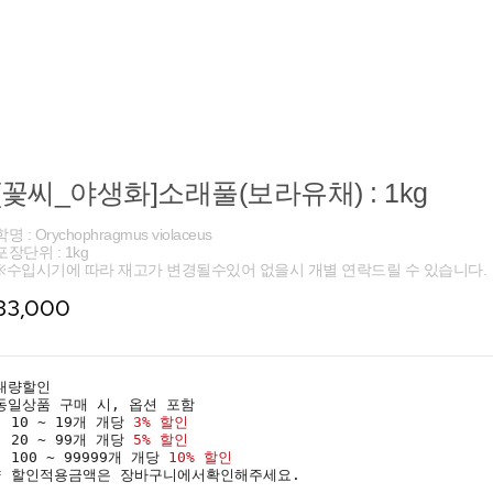
[꽃씨_야생화]소래풀(보라유채) : 1kg
학명 : Orychophragmus violaceus
포장단위 : 1kg
※수입시기에 따라 재고가 변경될수있어 없을시 개별 연락드릴 수 있습니다.
33,000
대량할인
동일상품 구매 시, 옵션 포함
· 10 ~ 19개 개당
3% 할인
· 20 ~ 99개 개당
5% 할인
· 100 ~ 99999개 개당
10% 할인
* 할인적용금액은 장바구니에서확인해주세요.