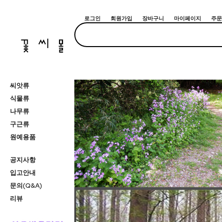
로그인
회원가입
장바구니
마이페이지
주문
씨앗류
식물류
나무류
구근류
원예용품
공지사항
입고안내
문의(Q&A)
리뷰