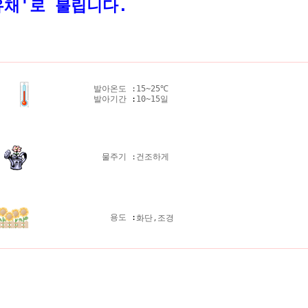
유채'로 불립니다.
발아온도 :
15~25℃
발아기간
:
10~15일
물주기 :
건조하게
용도
:
화단,조경