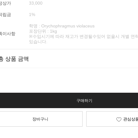
정상가
33,000
적립금
1%
학명 : Orychophragmus violaceus
포장단위 : 1kg
특이사항
※수입시기에 따라 재고가 변경될수있어 없을시 개별 연
있습니다.
총 상품 금액
구매하기
장바구니
관심상