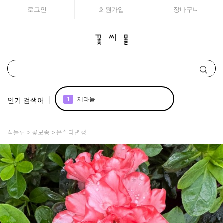
로그인
회원가입
장바구니
인기 검색어
1
제라늄
2
국화
식물류
꽃모종
온실다년생
3
리갈
4
구근
5
모종