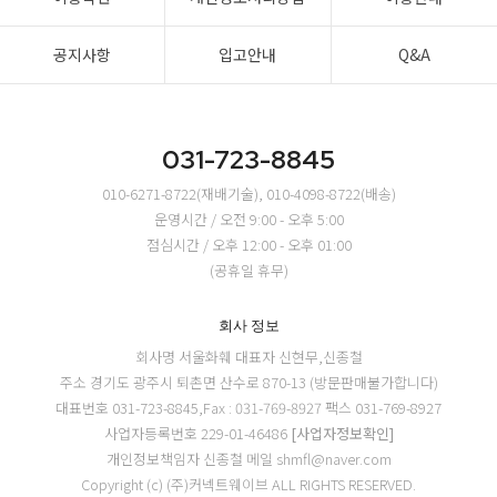
공지사항
입고안내
Q&A
031-723-8845
010-6271-8722(재배기술), 010-4098-8722(배송)
운영시간 / 오전 9:00 - 오후 5:00
점심시간 / 오후 12:00 - 오후 01:00
(공휴일 휴무)
회사 정보
회사명 서울화훼
대표자 신현무,신종철
주소 경기도 광주시 퇴촌면 산수로 870-13 (방문판매불가합니다)
대표번호 031-723-8845,Fax : 031-769-8927
팩스 031-769-8927
사업자등록번호 229-01-46486
[사업자정보확인]
개인정보책임자 신종철
메일 shmfl@naver.com
Copyright (c) (주)커넥트웨이브 ALL RIGHTS RESERVED.