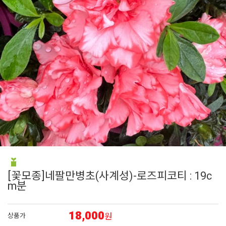
6
접시꽃
7
에키네시아
8
조날
9
비올라
10
어린모종 국화
[꽃모종]네팔만병초(사계성)-로즈피코티 : 19c
m분
18,000
원
상품가