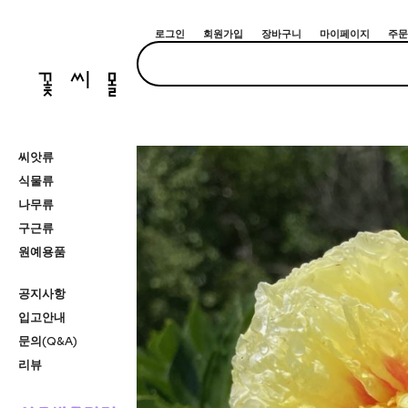
로그인
회원가입
장바구니
마이페이지
주문
씨앗류
식물류
나무류
구근류
원예용품
공지사항
입고안내
문의(Q&A)
리뷰