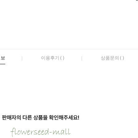
정보
이용후기()
상품문의()