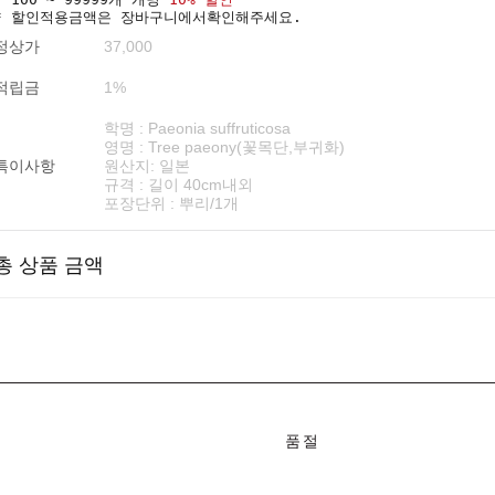
* 할인적용금액은 장바구니에서확인해주세요.
정상가
37,000
적립금
1%
학명 : Paeonia suffruticosa
영명 : Tree paeony(꽃목단,부귀화)
특이사항
원산지: 일본
규격 : 길이 40cm내외
포장단위 : 뿌리/1개
총 상품 금액
품절