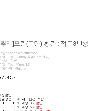
[뿌리]모란(목단)-황관 : 접목3년생
학명 : Paeonia suffruticosa
영명 : Tree paeony(꽃목단,부귀화)
원산지: 일본
규격 : 길이 40cm내외
포장단위 : 뿌리/1개
37,000
대량할인
동일상품 구매 시, 옵션 포함
· 10 ~ 19개 개당
3% 할인
· 20 ~ 99개 개당
5% 할인
· 100 ~ 99999개 개당
10% 할인