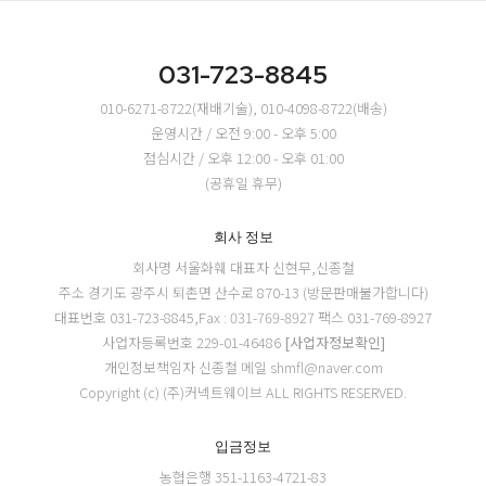
031-723-8845
010-6271-8722(재배기술), 010-4098-8722(배송)
운영시간 / 오전 9:00 - 오후 5:00
점심시간 / 오후 12:00 - 오후 01:00
(공휴일 휴무)
회사 정보
회사명 서울화훼
대표자 신현무,신종철
주소 경기도 광주시 퇴촌면 산수로 870-13 (방문판매불가합니다)
대표번호 031-723-8845,Fax : 031-769-8927
팩스 031-769-8927
사업자등록번호 229-01-46486
[사업자정보확인]
개인정보책임자 신종철
메일 shmfl@naver.com
Copyright (c) (주)커넥트웨이브 ALL RIGHTS RESERVED.
입금정보
농협은행 351-1163-4721-83