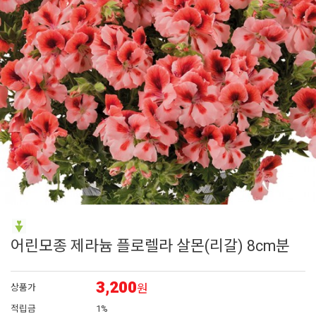
7
리갈 제라늄
8
접시꽃
9
딸기
10
숙근
1
제라늄
어린모종 제라늄 플로렐라 살몬(리갈) 8cm분
3,200
원
상품가
적립금
1%