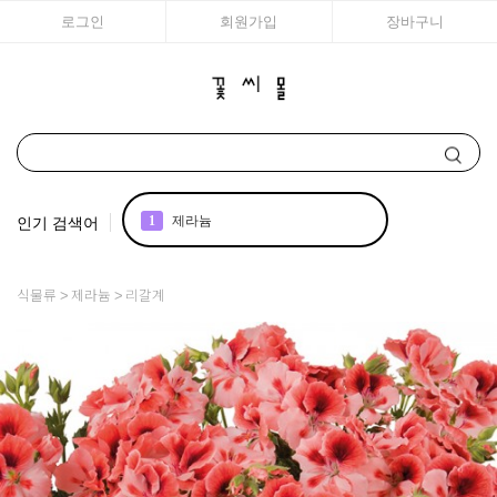
로그인
회원가입
장바구니
인기 검색어
2
국화
3
조날 제라늄
식물류
제라늄
리갈계
4
리갈
5
꽃씨
6
장미