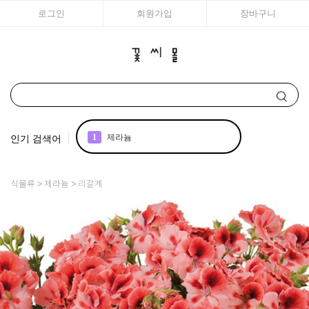
로그인
회원가입
장바구니
인기 검색어
2
국화
3
조날
식물류
제라늄
리갈계
4
아이비
5
리갈
6
매발톱