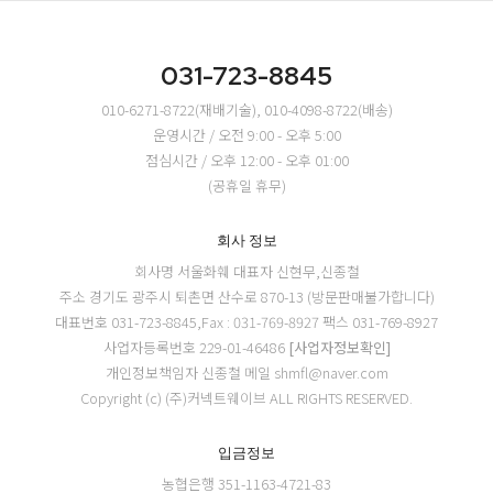
031-723-8845
010-6271-8722(재배기술), 010-4098-8722(배송)
운영시간 / 오전 9:00 - 오후 5:00
점심시간 / 오후 12:00 - 오후 01:00
(공휴일 휴무)
회사 정보
회사명 서울화훼
대표자 신현무,신종철
주소 경기도 광주시 퇴촌면 산수로 870-13 (방문판매불가합니다)
대표번호 031-723-8845,Fax : 031-769-8927
팩스 031-769-8927
사업자등록번호 229-01-46486
[사업자정보확인]
개인정보책임자 신종철
메일 shmfl@naver.com
Copyright (c) (주)커넥트웨이브 ALL RIGHTS RESERVED.
입금정보
농협은행 351-1163-4721-83