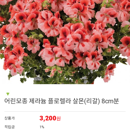
7
아이비 제라늄
8
에키네시아
9
플록스
10
대국
1
제라늄
어린모종 제라늄 플로렐라 살몬(리갈) 8cm분
3,200
원
상품가
적립금
1%