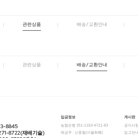
관련상품
배송/교환안내
관련상품
배송/교환안내
입금정보
게시판
23-8845
농협은행 351-1163-4721-83
공지사
271-8722(재배기술)
예금주 : 신종철(서울화훼)
입고안