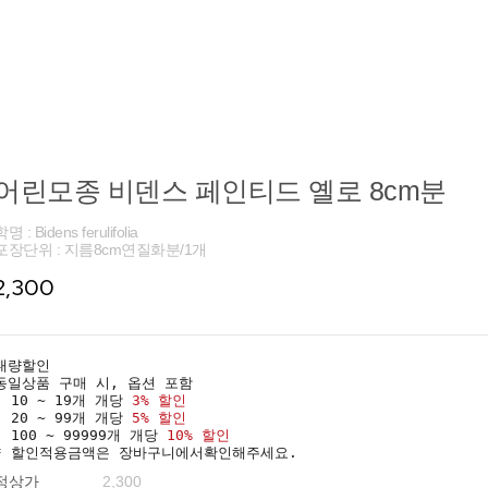
어린모종 비덴스 페인티드 옐로 8cm분
명 : Bidens ferulifolia
포장단위 : 지름8cm연질화분/1개
2,300
대량할인
동일상품 구매 시, 옵션 포함
· 10 ~ 19개 개당
3% 할인
· 20 ~ 99개 개당
5% 할인
· 100 ~ 99999개 개당
10% 할인
* 할인적용금액은 장바구니에서확인해주세요.
정상가
2,300