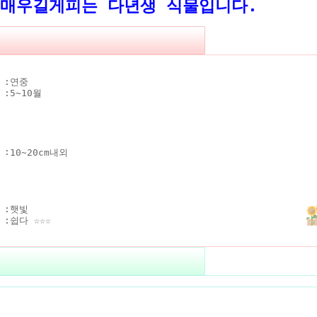
 다년생 식물입니다.
 :
연중
 :
5~10월
 :
10~20cm내외
 :
햇빛
 :
쉽다 ☆☆☆