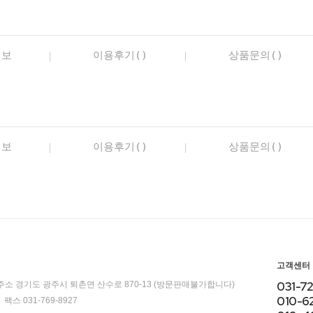
정보
이용후기()
상품문의()
정보
이용후기()
상품문의()
고객센터
031-7
주소 경기도 광주시 퇴촌면 산수로 870-13 (방문판매불가합니다)
010-6
팩스 031-769-8927