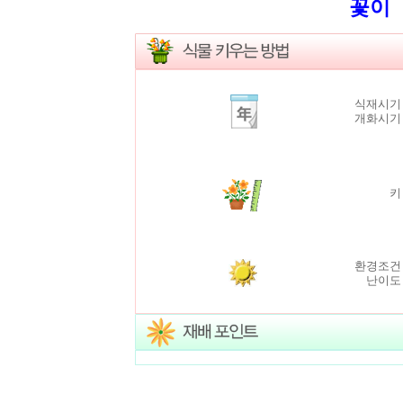
꽃이 매우길게피는
식재시기
개화시기
키
환경조건
난이도