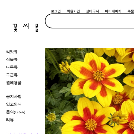
로그인
회원가입
장바구니
마이페이지
주문
씨앗류
식물류
나무류
구근류
원예용품
공지사항
입고안내
문의(Q&A)
리뷰