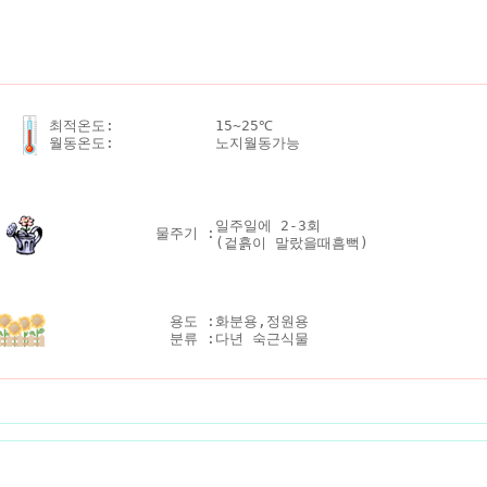
최적온도:
15~25℃
월동온도:
노지월동가능
일주일에 2-3회
물주기 :
(겉흙이 말랐을때흠뻑)
용도 :
화분용,정원용
분류 :
다년 숙근식물