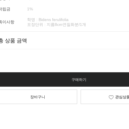
적립금
1%
학명 : Bidens ferulifolia
특이사항
포장단위 : 지름8cm연질화분/1개
총 상품 금액
구매하기
장바구니
관심상