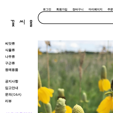
로그인
회원가입
장바구니
마이페이지
주문
씨앗류
식물류
나무류
구근류
원예용품
공지사항
입고안내
문의(Q&A)
리뷰