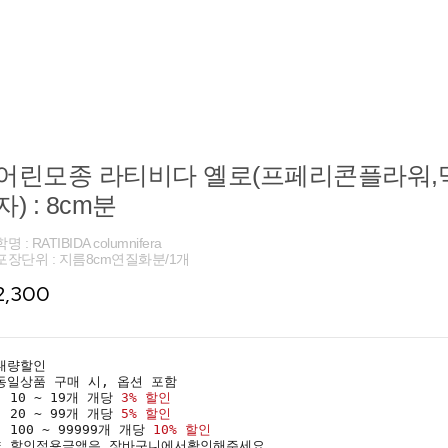
어린모종 라티비다 옐로(프페리콘플라워
자) : 8cm분
학명 : RATIBIDA columnifera
포장단위 : 지름8cm연질화분/1개
2,300
대량할인
동일상품 구매 시, 옵션 포함
· 10 ~ 19개 개당
3% 할인
· 20 ~ 99개 개당
5% 할인
· 100 ~ 99999개 개당
10% 할인
* 할인적용금액은 장바구니에서확인해주세요.