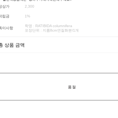
정상가
2,300
적립금
1%
학명 : RATIBIDA columnifera
특이사항
포장단위 : 지름8cm연질화분/1개
총 상품 금액
품절