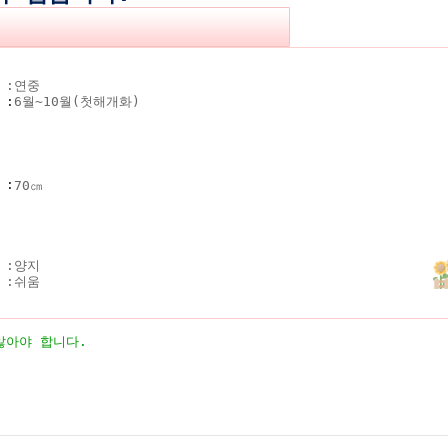
 :
연중
기
:
6월~10월(첫해개화)
키
:
70㎝
 :
양지
 :
쉬움
않아야 합니다.