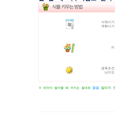
식재시기
개화시
생육조건
난이도
물
을
말리지 
※ 씨앗이 발아할 때 까지는 절대로