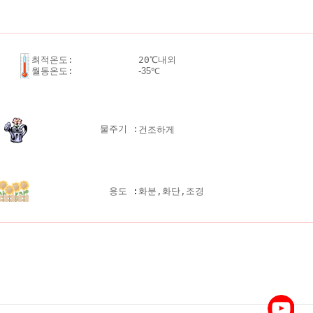
최적온도:
20℃내외
월동온도:
-35℃
물주기 :
건조하게
용도
:
화분,화단,조경