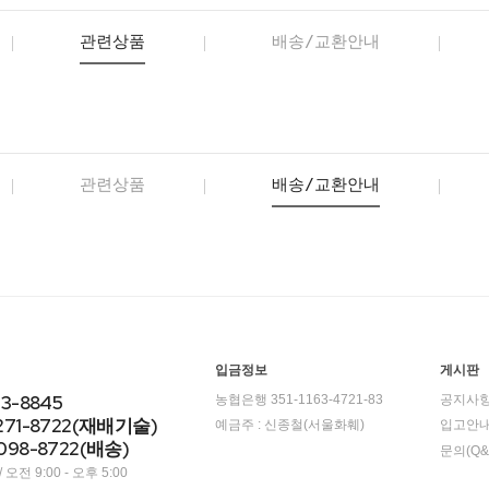
관련상품
배송/교환안내
관련상품
배송/교환안내
입금정보
게시판
23-8845
농협은행 351-1163-4721-83
공지사
271-8722(재배기술)
예금주 : 신종철(서울화훼)
입고안
098-8722(배송)
문의(Q&
오전 9:00 - 오후 5:00