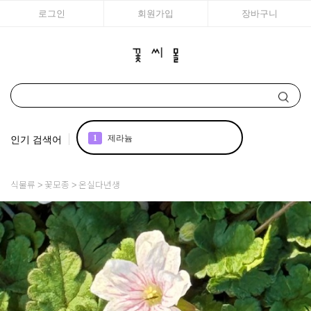
로그인
회원가입
장바구니
인기 검색어
1
제라늄
2
국화
식물류
꽃모종
온실다년생
3
조날
4
아이비
5
리갈