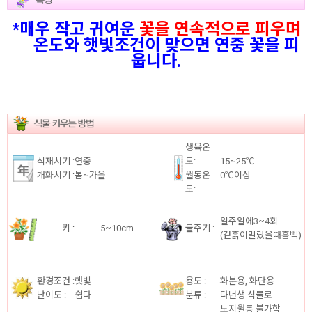
*매우 작고 귀여운
꽃을 연속적으로 피우며
온도와 햇빛조건이 맞으면 연중 꽃을 피
웁니다.
생육온
식재시기 :
연중
도:
15~25℃
개화시기
:
봄~가을
월동온
0℃이상
도:
일주일에3~4회
키
:
5~10cm
물주기 :
(겉흙이말랐을때흠뻑)
환경조건 :
햇빛
용도 :
화분용, 화단용
난이도 :
쉽다
분류 :
다년생 식물로
노지월동 불가함