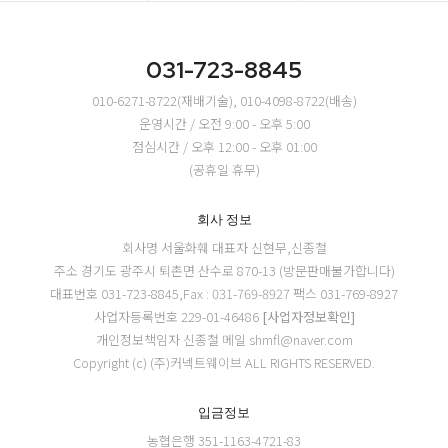
031-723-8845
010-6271-8722(재배기술), 010-4098-8722(배송)
운영시간 / 오전 9:00 - 오후 5:00
점심시간 / 오후 12:00 - 오후 01:00
(공휴일 휴무)
회사 정보
회사명 서울화훼
대표자 신현무,신종철
주소 경기도 광주시 퇴촌면 산수로 870-13 (방문판매불가합니다)
대표번호 031-723-8845,Fax : 031-769-8927
팩스 031-769-8927
사업자등록번호 229-01-46486
[사업자정보확인]
개인정보책임자 신종철
메일 shmfl@naver.com
Copyright (c) (주)커넥트웨이브 ALL RIGHTS RESERVED.
입금정보
농협은행 351-1163-4721-83