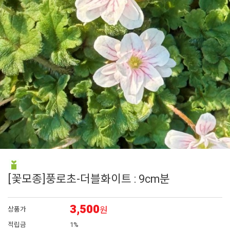
6
매발톱
7
에키네시아
8
아이비 제라늄
9
플록스
10
대국
[꽃모종]풍로초-더블화이트 : 9cm분
3,500
원
상품가
적립금
1%