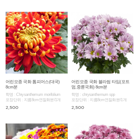
어린모종 국화 톰피어스(대국)
어린모종 국화 블라썸 타임(포트
8cm분
멈,중륜국화) 8cm분
학명 : Chrysanthemum morifolium
학명 : chrysanthemum spp
포장단위 : 지름8cm연질화분/1개
포장단위 : 지름8cm연질화분/1개
2,500
2,500