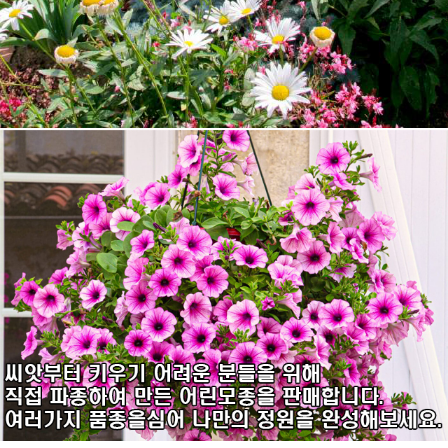
7
에키네시아
8
로벨리아
9
비올라
10
어린모종 국화
1
제라늄