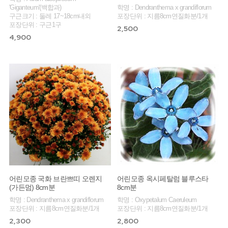
'Giganteum'(백합과)
학명 : Dendranthema x grandiflorum
구근크기 : 둘레 17~18cm내외
포장단위 : 지름8cm연질화분/1개
포장단위 : 구근1구
2,500
4,900
어린모종 국화 브란쁘띠 오렌지
어린모종 옥시페탈럼 블루스타
(가든멈) 8cm분
8cm분
학명 : Dendranthema x grandiflorum
학명 : Oxypetalum Caeruleum
포장단위 : 지름8cm연질화분/1개
포장단위 : 지름8cm연질화분/1개
2,300
2,800