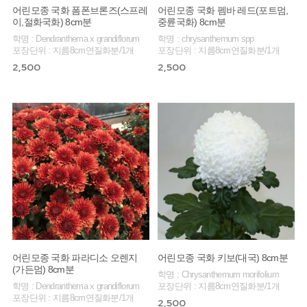
어린모종 국화 폼폰브론즈(스프레
어린모종 국화 펨바 레드(포트멈,
이,절화국화) 8cm분
중륜국화) 8cm분
학명 : Dendranthema x grandiflorum
학명 : chrysanthemum spp
포장단위 : 지름8cm연질화분/1개
포장단위 : 지름8cm연질화분/1개
2,500
2,500
어린모종 국화 파라디소 오렌지
어린모종 국화 키보(대국) 8cm분
(가든멈) 8cm분
학명 : Chrysanthemum morifolium
학명 : Dendranthema x grandiflorum
포장단위 : 지름8cm연질화분/1개
포장단위 : 지름8cm연질화분/1개
2,500