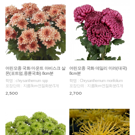
어린모종 국화 마운트 아비스크 살
어린모종 국화 데일리 미러(대국)
몬(포트멈,중륜국화) 8cm분
8cm분
학명 : chrysanthemum spp
학명 : Chrysanthemum morifolium
포장단위 : 지름8cm연질화분/1개
포장단위 : 지름8cm연질화분/1개
2,500
2,700