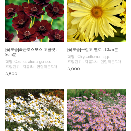
[꽃모종]숙근코스모스-초콜렛 :
[꽃모종]구절초-옐로 : 10cm분
9cm분
학명 : Chrysanthemum spp.
학명: Cosmos atrosanguineus
포장단위 : 지름10cm연질화분/1개
포장단위 : 지름9cm연질화분/1개
3,000
3,500