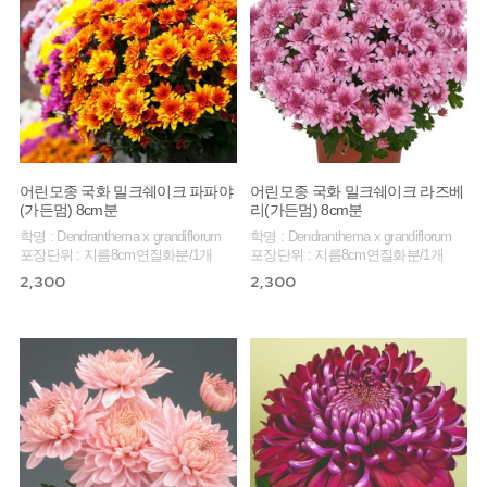
어린모종 국화 밀크쉐이크 파파야
어린모종 국화 밀크쉐이크 라즈베
(가든멈) 8cm분
리(가든멈) 8cm분
학명 : Dendranthema x grandiflorum
학명 : Dendranthema x grandiflorum
포장단위 : 지름8cm연질화분/1개
포장단위 : 지름8cm연질화분/1개
2,300
2,300