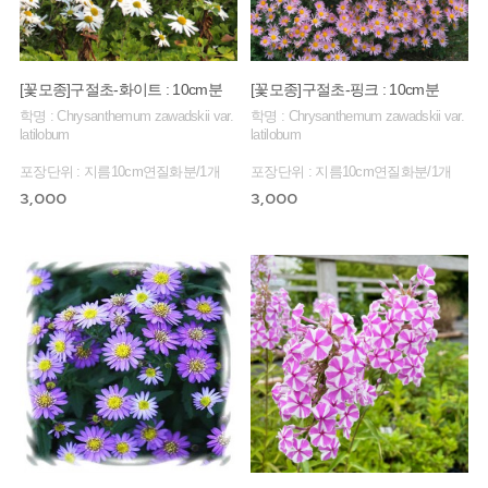
[꽃모종]구절초-화이트 : 10cm분
[꽃모종]구절초-핑크 : 10cm분
학명 : Chrysanthemum zawadskii var.
학명 : Chrysanthemum zawadskii var.
latilobum
latilobum
포장단위 : 지름10cm연질화분/1개
포장단위 : 지름10cm연질화분/1개
3,000
3,000