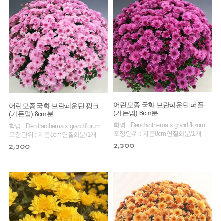
어린모종 국화 브란파운틴 퍼플
어린모종 국화 브란파운틴 핑크
(가든멈) 8cm분
(가든멈) 8cm분
학명 : Dendranthema x grandiflorum
학명 : Dendranthema x grandiflorum
포장단위 : 지름8cm연질화분/1개
포장단위 : 지름8cm연질화분/1개
2,300
2,300