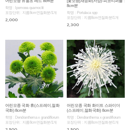
어린모종 유홍초 레드 8cm분
[꽃모종]채송화(서양)-피코티퍼플 :
8cm분
학명 : Ipomoea quamoclit
포장단위 : 지름8cm연질화분/1개
학명 : Portulaca spp
포장단위 : 지름8cm연질화분/1개
2,000
2,300
어린모종 국화 휴(스프레이,절화
어린모종 국화 화이트 스파이더
국화) 8cm분
(스프레이,절화국화) 8cm분
학명 : Dendranthema x grandiflorum
학명 : Dendranthema x grandiflorum
포장단위 : 지름8cm연질화분/1개
포장단위 : 지름8cm연질화분/1개
2,500
2,500