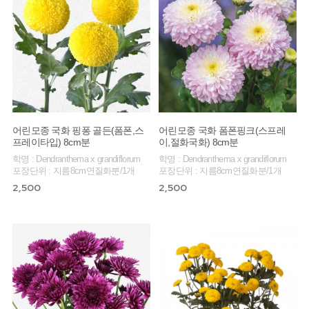
어린모종 국화 핑퐁 골든(폼폰,스
어린모종 국화 폼폰핑크(스프레
프레이타입) 8cm분
이,절화국화) 8cm분
학명 : Dendranthema x grandiflorum
학명 : Dendranthema x grandiflorum
포장단위 : 지름8cm연질화분/1개
포장단위 : 지름8cm연질화분/1개
2,500
2,500