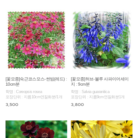
[꽃모종]숙근코스모스-썬빔(레드) :
[꽃모종]허브-블루 사파이어세이
10cm분
지 : 9cm분
학명 : Coreopsis rosea
학명 : Salvia guaranitica
포장단위 : 지름10cm연질화분/1개
포장단위 : 지름9cm연질화분1개
3,500
3,800