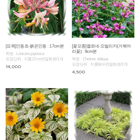
[묘목]인동초-붉은인동 : 17cm분
[꽃모종]켈로네-오빌리카(거북머
리꽃) : 9cm분
학명 : Lonicera japonica
포장단위 : 지름17cm연질화분/1개
학명 : Chelone obliqua
포장단위 : 지름9cm연질화분/1개
14,000
4,500