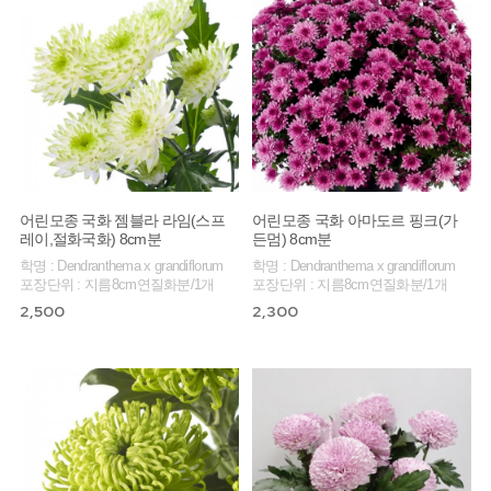
어린모종 국화 젬블라 라임(스프
어린모종 국화 아마도르 핑크(가
레이,절화국화) 8cm분
든멈) 8cm분
학명 : Dendranthema x grandiflorum
학명 : Dendranthema x grandiflorum
포장단위 : 지름8cm연질화분/1개
포장단위 : 지름8cm연질화분/1개
2,500
2,300