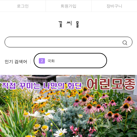
로그인
회원가입
장바구니
인기 검색어
2
국화
3
구근
4
리갈
5
모종
6
접시꽃