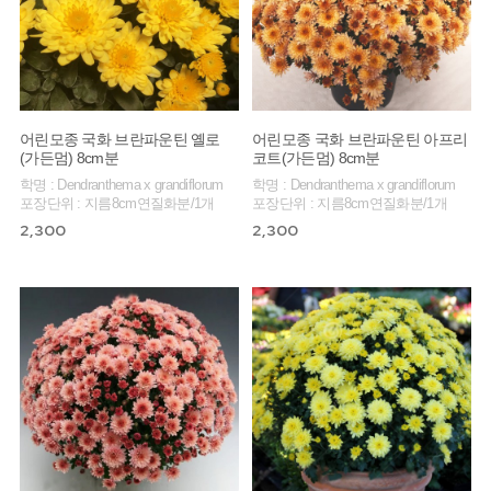
어린모종 국화 브란파운틴 옐로
어린모종 국화 브란파운틴 아프리
(가든멈) 8cm분
코트(가든멈) 8cm분
학명 : Dendranthema x grandiflorum
학명 : Dendranthema x grandiflorum
포장단위 : 지름8cm연질화분/1개
포장단위 : 지름8cm연질화분/1개
2,300
2,300