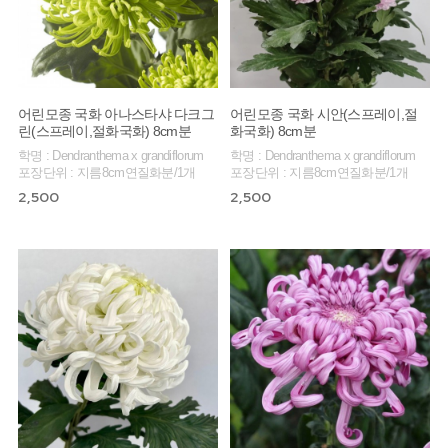
어린모종 국화 아나스타샤 다크그
어린모종 국화 시안(스프레이,절
린(스프레이,절화국화) 8cm분
화국화) 8cm분
학명 : Dendranthema x grandiflorum
학명 : Dendranthema x grandiflorum
포장단위 : 지름8cm연질화분/1개
포장단위 : 지름8cm연질화분/1개
2,500
2,500