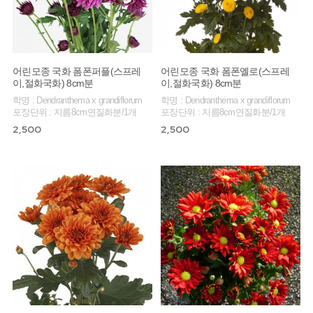
어린모종 국화 폼폰퍼플(스프레
어린모종 국화 폼폰옐로(스프레
이,절화국화) 8cm분
이,절화국화) 8cm분
학명 : Dendranthema x grandiflorum
학명 : Dendranthema x grandiflorum
포장단위 : 지름8cm연질화분/1개
포장단위 : 지름8cm연질화분/1개
2,500
2,500