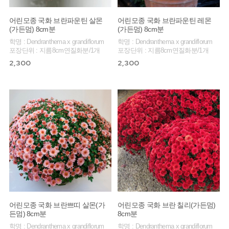
어린모종 국화 브란파운틴 살몬
어린모종 국화 브란파운틴 레몬
(가든멈) 8cm분
(가든멈) 8cm분
학명 : Dendranthema x grandiflorum
학명 : Dendranthema x grandiflorum
포장단위 : 지름8cm연질화분/1개
포장단위 : 지름8cm연질화분/1개
2,300
2,300
어린모종 국화 브란쁘띠 살몬(가
어린모종 국화 브란 칠리(가든멈)
든멈) 8cm분
8cm분
학명 : Dendranthema x grandiflorum
학명 : Dendranthema x grandiflorum