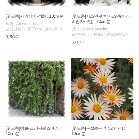
[꽃모종]사막장미-석화 : 10cm분
[꽃모종]자스민-함박자스민(아라
비안자스민) : 10cm분
학명 : Adenium obesum
포장단위 : 지름10cm연질화분/1개
영명 : Arabian jasmine
포장단위 : 지름10cm연질화분/1개
3,500
5,000
[꽃모종]허브-크리핑로즈마리 :
[꽃모종]구절초-피치(오렌지) :
10cm분
10cm분