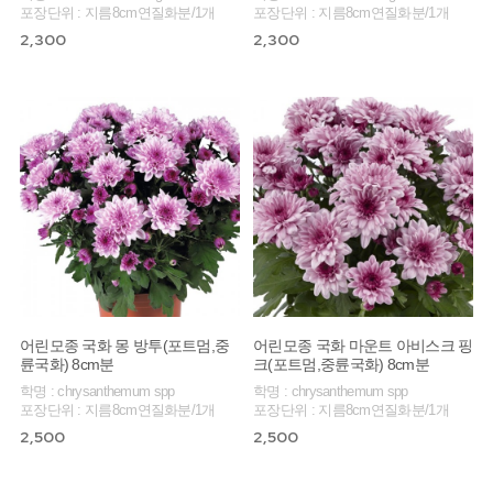
포장단위 : 지름8cm연질화분/1개
포장단위 : 지름8cm연질화분/1개
2,300
2,300
어린모종 국화 몽 방투(포트멈,중
어린모종 국화 마운트 아비스크 핑
륜국화) 8cm분
크(포트멈,중륜국화) 8cm분
학명 : chrysanthemum spp
학명 : chrysanthemum spp
포장단위 : 지름8cm연질화분/1개
포장단위 : 지름8cm연질화분/1개
2,500
2,500