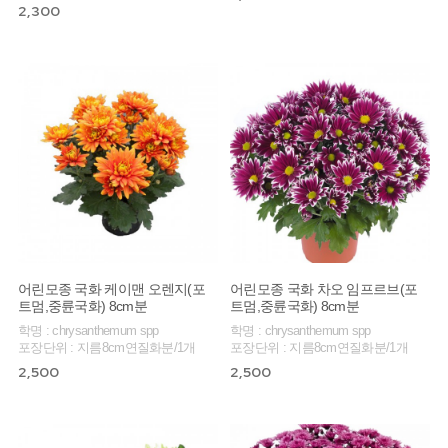
2,300
어린모종 국화 케이맨 오렌지(포
어린모종 국화 차오 임프르브(포
트멈,중륜국화) 8cm분
트멈,중륜국화) 8cm분
학명 : chrysanthemum spp
학명 : chrysanthemum spp
포장단위 : 지름8cm연질화분/1개
포장단위 : 지름8cm연질화분/1개
2,500
2,500