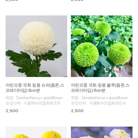
어린모종 국화 핑퐁 슈퍼(폼폰,스
어린모종 국화 핑퐁 볼루(폼폰,스
프레이타입) 8cm분
프레이타입) 8cm분
학명 : Dendranthema x grandiflorum
학명 : Dendranthema x grandiflorum
포장단위 : 지름8cm연질화분/1개
포장단위 : 지름8cm연질화분/1개
2,500
2,500