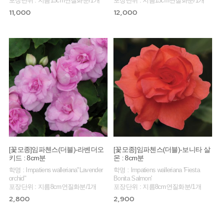
포장단위 : 지름15cm연질화분/1개
포장단위 : 지름15cm연질화분/1개
11,000
12,000
[꽃모종]임파첸스(더블)-라벤더오
[꽃모종]임파첸스(더블)-보니타 살
키드 : 8cm분
몬 : 8cm분
학명 : Impatiens walleriana"Lavender
학명 : Impatiens walleriana 'Fiesta
orchid"
Bonita Salmon'
포장단위 : 지름8cm연질화분/1개
포장단위 : 지름8cm연질화분/1개
2,800
2,900