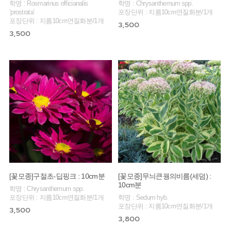
학명 : Rosmarinus officianalis
학명 : Chrysanthemum spp.
‘prostrata’
포장단위 : 지름10cm연질화분/1개
포장단위 : 지름10cm연질화분/1개
3,500
3,500
[꽃모종]구절초-딥핑크 : 10cm분
[꽃모종]무늬큰꿩의비름(세덤) :
10cm분
학명 : Chrysanthemum spp.
포장단위 : 지름10cm연질화분/1개
학명 : Sedum hyb.
포장단위 : 지름10cm연질화분/1개
3,500
3,800