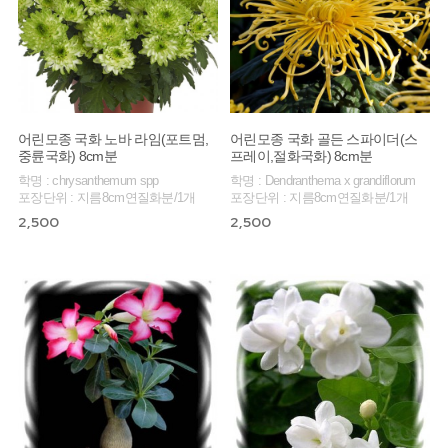
어린모종 국화 노바 라임(포트멈,
어린모종 국화 골든 스파이더(스
중륜국화) 8cm분
프레이,절화국화) 8cm분
학명 : chrysanthemum spp
학명 : Dendranthema x grandiflorum
포장단위 : 지름8cm연질화분/1개
포장단위 : 지름8cm연질화분/1개
2,500
2,500