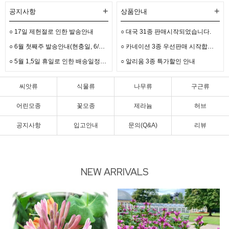
+
+
공지사항
상품안내
○ 17일 제헌절로 인한 발송안내
○ 대국 31종 판매시작되었습니다.
○
6월 첫째주 발송안내(현충일, 6/3선거)
○
카네이션 3종 우선판매 시작합니다.
○
5월 1,5일 휴일로 인한 배송일정안내입니다.
○ 알리움 3종 특가할인 안내
씨앗류
식물류
나무류
구근류
어린모종
꽃모종
제라늄
허브
공지사항
입고안내
문의(Q&A)
리뷰
NEW ARRIVALS