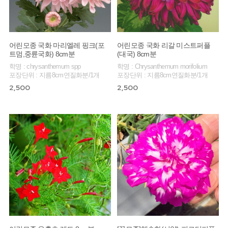
어린모종 국화 마리엘레 핑크(포
어린모종 국화 리갈 미스트퍼플
트멈,중륜국화) 8cm분
(대국) 8cm분
학명 : chrysanthemum spp
학명 : Chrysanthemum morifolium
포장단위 : 지름8cm연질화분/1개
포장단위 : 지름8cm연질화분/1개
2,500
2,500