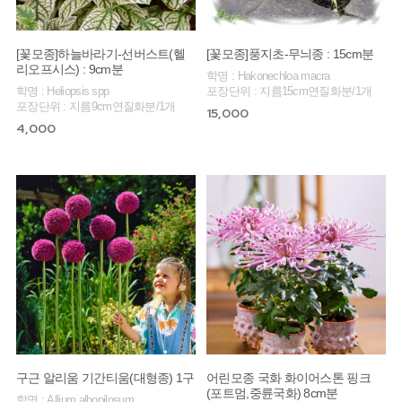
[꽃모종]하늘바라기-선버스트(헬
[꽃모종]풍지초-무늬종 : 15cm분
리오프시스) : 9cm분
학명 : Hakonechloa macra
학명 : Heliopsis spp
포장단위 : 지름15cm연질화분/1개
포장단위 : 지름9cm연질화분/1개
15,000
4,000
구근 알리움 기간티움(대형종) 1구
어린모종 국화 화이어스톤 핑크
(포트멈,중륜국화) 8cm분
학명 : Allium albopilosum