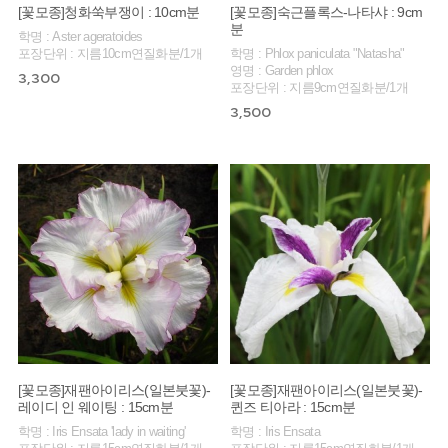
[꽃모종]청화쑥부쟁이 : 10cm분
[꽃모종]숙근플록스-나타샤 : 9cm
분
학명 : Aster ageratoides
포장단위 : 지름10cm연질화분/1개
학명 : Phlox paniculata "Natasha"
영명 : Garden phlox
3,300
포장단위 : 지름9cm연질화분/1개
3,500
[꽃모종]재팬아이리스(일본붓꽃)-
[꽃모종]재팬아이리스(일본붓꽃)-
레이디 인 웨이팅 : 15cm분
퀸즈 티아라 : 15cm분
학명 : Iris Ensata 'lady in waiting'
학명 : Iris Ensata