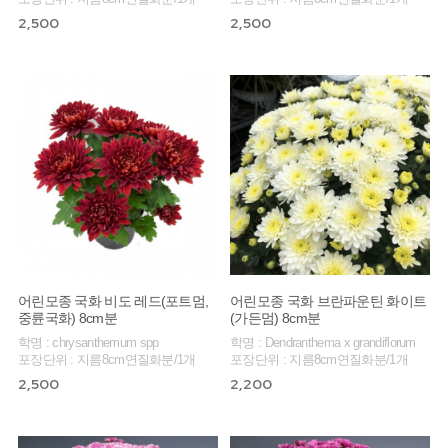
2,500
2,500
어린모종 국화 비도 레드(포트멈,
어린모종 국화 브란파운틴 화이트
중륜국화) 8cm분
(가든멈) 8cm분
학명 : chrysanthemum spp
학명 : Dendranthema x grandiflorum
포장단위 : 지름8cm연질화분/1개
포장단위 : 지름8cm연질화분/1개
2,500
2,200