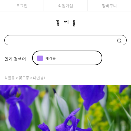
로그인
회원가입
장바구니
인기 검색어
1
제라늄
2
국화
식물류
꽃모종
다년생1
3
조날
4
아이비
5
리갈