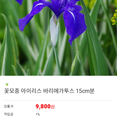
6
매발톱
7
아이비 제라늄
8
에키네시아
9
대국
10
플록스
꽃모종 아이리스 바리에가투스 15cm분
9,800
원
상품가
적립금
1%