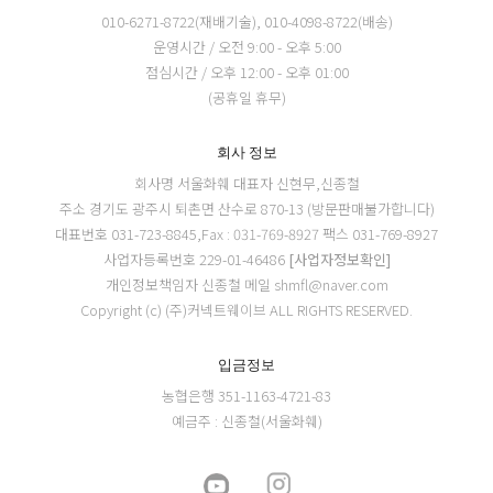
010-6271-8722(재배기술), 010-4098-8722(배송)
운영시간 / 오전 9:00 - 오후 5:00
점심시간 / 오후 12:00 - 오후 01:00
(공휴일 휴무)
회사 정보
회사명 서울화훼
대표자 신현무,신종철
주소 경기도 광주시 퇴촌면 산수로 870-13 (방문판매불가합니다)
대표번호 031-723-8845,Fax : 031-769-8927
팩스 031-769-8927
사업자등록번호 229-01-46486
[사업자정보확인]
개인정보책임자 신종철
메일 shmfl@naver.com
Copyright (c) (주)커넥트웨이브 ALL RIGHTS RESERVED.
입금정보
농협은행 351-1163-4721-83
예금주 : 신종철(서울화훼)