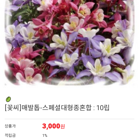
6
접시꽃
7
어린모종 국화
8
비올라
9
펜스테몬
10
에키네시아
[꽃씨]매발톱-스페셜대형종혼합 : 10립
3,000
원
상품가
적립금
1%