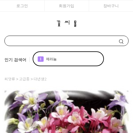
로그인
회원가입
장바구니
인기 검색어
1
제라늄
2
국화
씨앗류
고급종
다년생2
3
구근
4
리갈
5
모종