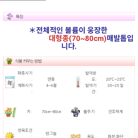
＊전체적인 볼륨이 웅장한
대형종(70~80cm)
매발톱입
니다.
파종시기
발아온
:
연중
도:
20℃~25℃
개화시기
4~6월
발아기
20~25 일
:
간
:
키
:
70㎝~80㎝
물주기 :
건조하게
생육조건
반그늘
:
용도
:
화분,화단