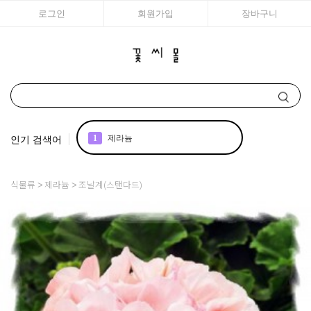
로그인
회원가입
장바구니
인기 검색어
1
제라늄
2
리갈
식물류
제라늄
조날계(스탠다드)
3
장미
4
국화
5
스토크