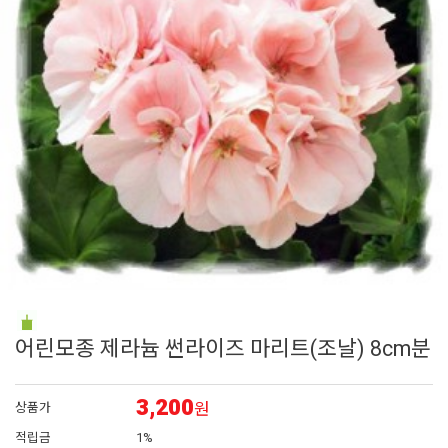
6
플록스
7
밀레니엄벨
8
아이비 제라늄
9
백일홍
10
가든멈
어린모종 제라늄 썬라이즈 마리트(조날) 8cm분
3,200
원
상품가
적립금
1%