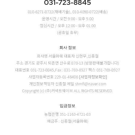
031-723-8845
010-6271-8722(재배기술), 010-4098-8722(배송)
운영시간 / 오전 9:00 - 오후 5:00
점심시간 / 오후 12:00 - 오후 01:00
(공휴일 휴무)
회사 정보
회사명 서울화훼
대표자 신현무,신종철
주소 경기도 광주시 퇴촌면 산수로 870-13 (방문판매불가합니다)
대표번호 031-723-8845,Fax : 031-769-8927
팩스 031-769-8927
사업자등록번호 229-01-46486
[사업자정보확인]
개인정보책임자 신종철
메일 shmfl@naver.com
Copyright (c) (주)커넥트웨이브 ALL RIGHTS RESERVED.
입금정보
농협은행 351-1163-4721-83
예금주 : 신종철(서울화훼)