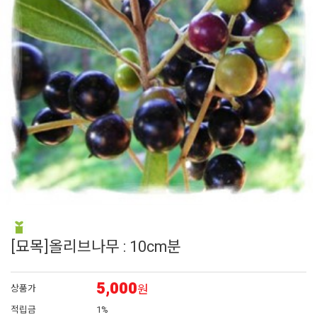
6
시계초
7
백합
8
접시꽃
9
채송화
10
해바라기
[묘목]올리브나무 : 10cm분
5,000
원
상품가
적립금
1%