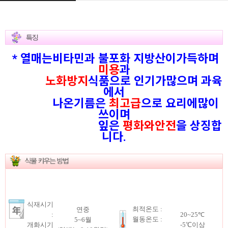
* 열매는비타민과 불포화 지방산이가득하며
미용
과
노화방지
식품으로 인기가많으며 과육
에서
나온기름은
최고급
으로 요리에많이
쓰이며
잎은
평화와안전
을 상징합
니다.
식재시기
최적온도 :
연중
:
20~25℃
월동온도 :
5~6월
개화시기
-5℃이상