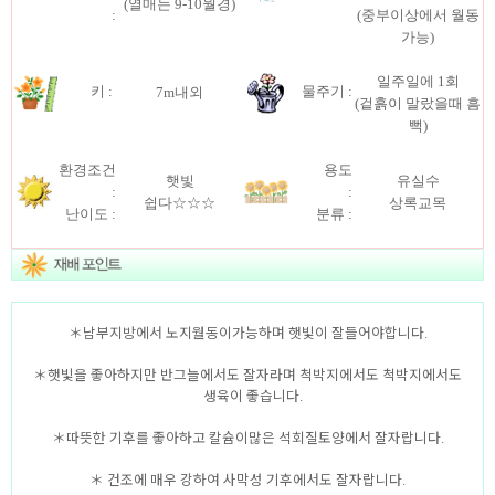
(열매는 9-10월경)
:
(중부이상에서 월동
가능)
일주일에 1회
키 :
물주기 :
7m내외
(겉흙이 말랐을때 흠
뻑)
환경조건
용도
햇빛
유실수
:
:
쉽다☆☆☆
상록교목
난이도 :
분류 :
＊남부지방에서 노지월동이가능하며 햇빛이 잘들어야합니다.
＊햇빛을 좋아하지만 반그늘에서도 잘자라며 척박지에서도 척박지에서도
생육이 좋습니다.
＊따뜻한 기후를 좋아하고 칼슘이많은 석회질토양에서 잘자랍니다.
＊ 건조에 매우 강하여 사막성 기후에서도 잘자랍니다.