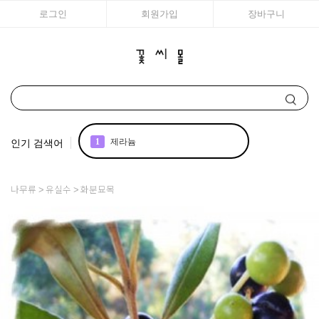
로그인
회원가입
장바구니
인기 검색어
1
제라늄
2
국화
나무류
유실수
화분묘목
3
아이비
4
리갈
5
매발톱