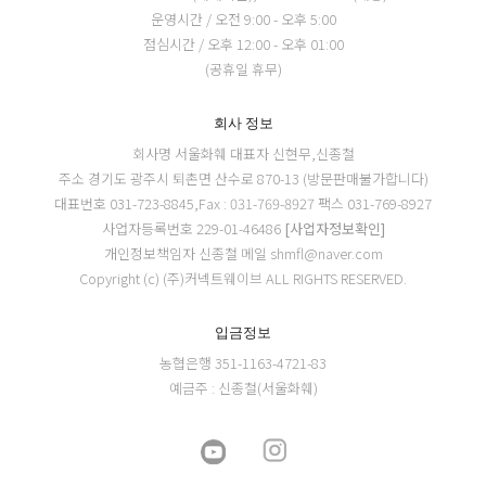
운영시간 / 오전 9:00 - 오후 5:00
점심시간 / 오후 12:00 - 오후 01:00
(공휴일 휴무)
회사 정보
회사명 서울화훼
대표자 신현무,신종철
주소 경기도 광주시 퇴촌면 산수로 870-13 (방문판매불가합니다)
대표번호 031-723-8845,Fax : 031-769-8927
팩스 031-769-8927
사업자등록번호 229-01-46486
[사업자정보확인]
개인정보책임자 신종철
메일 shmfl@naver.com
Copyright (c) (주)커넥트웨이브 ALL RIGHTS RESERVED.
입금정보
농협은행 351-1163-4721-83
예금주 : 신종철(서울화훼)