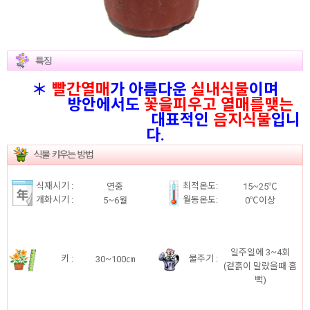
＊
빨간열매
가 아름다운
실내식물
이며
방안에서도
꽃을피우고 열매를맺는
대표적인
음지식물
입니
다.
식재시기 :
최적온도:
연중
15~25℃
개화시기 :
월동온도:
5~6월
0℃이상
일주일에 3~4회
키 :
물주기 :
30~100㎝
(겉흙이 말랐을때 흠
뻑)