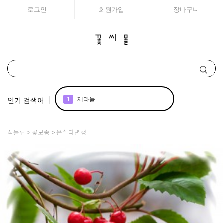
로그인
회원가입
장바구니
인기 검색어
1
제라늄
2
국화
식물류
꽃모종
온실다년생
3
리갈
4
접시꽃
5
어린모종 국화