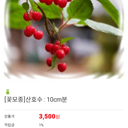
6
에키네시아
7
백합
8
그라스
9
조날
10
대국
[꽃모종]산호수 : 10cm분
3,500
원
상품가
적립금
1%