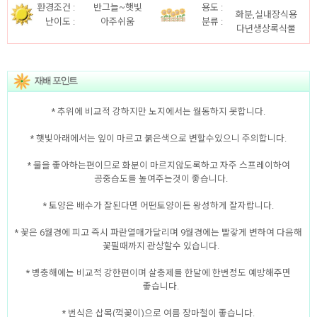
환경조건 :
반그늘~햇빛
용도 :
화분,실내장식용
난이도 :
아주쉬움
분류 :
다년생상록식물
* 추위에 비교적 강하지만 노지에서는 월동하지 못합니다.
* 햇빛아래에서는 잎이 마르고 붉은색으로 변할수있으니 주의합니다.
* 물을 좋아하는편이므로 화분이 마르지않도록하고 자주 스프레이하여
공중습도를 높여주는것이 좋습니다.
* 토양은 배수가 잘된다면 어떤토양이든 왕성하게 잘자랍니다.
* 꽃은 6월경에 피고 즉시 파란열매가달리며 9월경에는 빨갛게 변하여 다음해
꽃필때까지 관상할수 있습니다.
* 병충해에는 비교적 강한편이며 살충제를 한달에 한번정도 예방해주면
좋습니다.
* 번식은 삽목(꺽꽂이)으로 여름 장마철이 좋습니다.