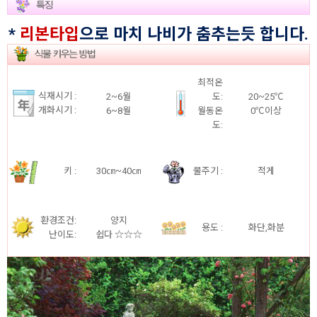
*
리본타입
으로 마치 나비가 춤추는듯 합니다.
최적온
식재시기 :
2~6월
도:
20~25℃
개화시기 :
6~8월
월동온
0℃이상
도:
키 :
30㎝~40㎝
물주기 :
적게
환경조건:
양지
용도 :
화단,화분
난이도:
쉽다 ☆☆☆