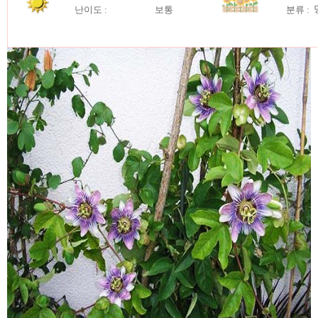
난이도 :
보통
분류 :