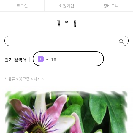
로그인
회원가입
장바구니
인기 검색어
1
제라늄
2
국화
식물류
꽃모종
시계초
3
조날
4
리갈
5
아이비 제라늄