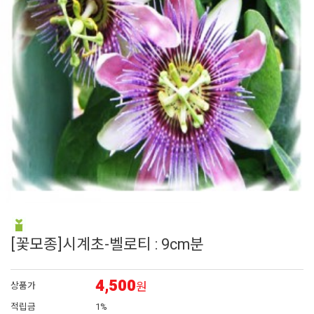
6
접시꽃
7
에키네시아
8
어린모종 국화
9
그라스
10
백합
[꽃모종]시계초-벨로티 : 9cm분
4,500
원
상품가
적립금
1%