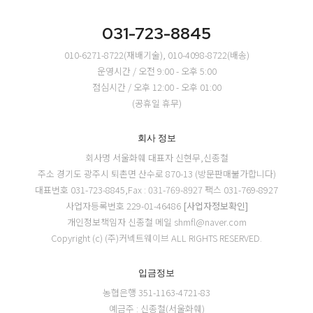
031-723-8845
010-6271-8722(재배기술), 010-4098-8722(배송)
운영시간 / 오전 9:00 - 오후 5:00
점심시간 / 오후 12:00 - 오후 01:00
(공휴일 휴무)
회사 정보
회사명 서울화훼
대표자 신현무,신종철
주소 경기도 광주시 퇴촌면 산수로 870-13 (방문판매불가합니다)
대표번호 031-723-8845,Fax : 031-769-8927
팩스 031-769-8927
사업자등록번호 229-01-46486
[사업자정보확인]
개인정보책임자 신종철
메일 shmfl@naver.com
Copyright (c) (주)커넥트웨이브 ALL RIGHTS RESERVED.
입금정보
농협은행 351-1163-4721-83
예금주 : 신종철(서울화훼)