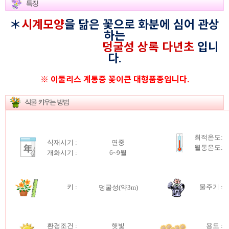
＊
시계모양
을 닮은 꽃으로 화분에 심어 관상
하는
덩굴성 상록 다년초
입니
다.
※ 이둘리스 계통중 꽃이큰 대형품종입니다.
최적온도:
식재시기 :
연중
월동온도:
개화시기 :
6~9월
키
:
물주기 :
덩굴성(약3m)
환경조건 :
햇빛
용도 :