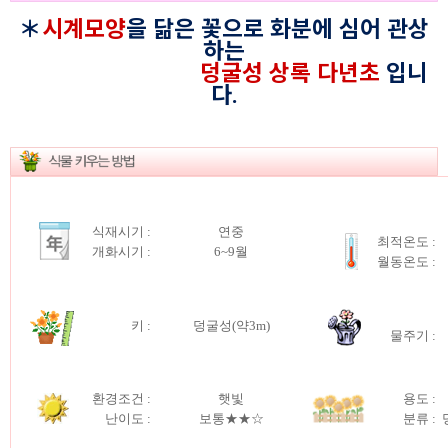
＊
시계모양
을 닮은 꽃으로 화분에 심어 관상
하는
덩굴성 상록 다년초
입니
다.
식재시기 :
연중
최적온도 :
개화시기 :
6~9월
월동온도 :
키
:
덩굴성(약3m)
물주기 :
환경조건 :
햇빛
용도 :
난이도 :
보통★★☆
분류 :