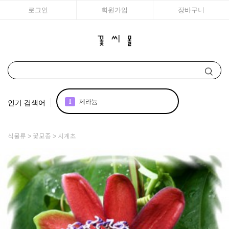
로그인
회원가입
장바구니
인기 검색어
1
제라늄
2
국화
식물류
꽃모종
시계초
3
아이비
4
리갈
5
꽃씨