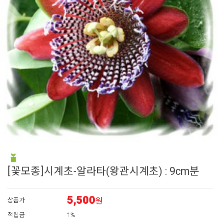
6
매발톱
7
접시꽃
8
시계초
9
플록스
10
백합
[꽃모종]시계초-알라타(왕관시계초) : 9cm분
5,500
원
상품가
적립금
1%