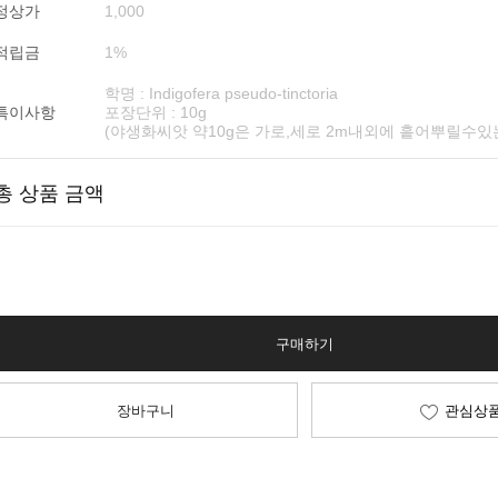
정상가
1,000
적립금
1%
학명 : Indigofera pseudo-tinctoria
특이사항
포장단위 : 10g
(야생화씨앗 약10g은 가로,세로 2m내외에 흩어뿌릴수있
총 상품 금액
구매하기
장바구니
관심상