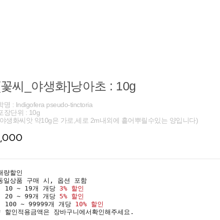
[꽃씨_야생화]낭아초 : 10g
학명 : Indigofera pseudo-tinctoria
포장단위 : 10g
(야생화씨앗 약10g은 가로,세로 2m내외에 흩어뿌릴수있는 양입니다)
1,000
대량할인
동일상품 구매 시, 옵션 포함
· 10 ~ 19개 개당
3% 할인
· 20 ~ 99개 개당
5% 할인
· 100 ~ 99999개 개당
10% 할인
* 할인적용금액은 장바구니에서확인해주세요.