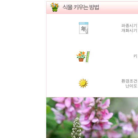
파종시기
개화시
환경조건
난이도