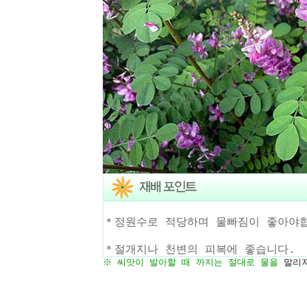
＊정원수로 적당하며 물빠짐이 좋아야
＊절개지나 천변의 피복에 좋습니다.
※ 씨앗이 발아할 때 까지는 절대로
물
을
말리지