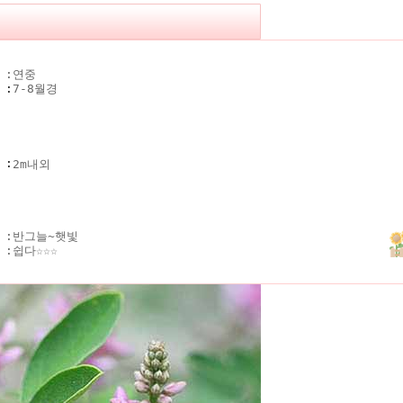
 :
연중
기
:
7-8월경
키
:
2m내외
 :
반그늘~햇빛
 :
쉽다☆☆☆