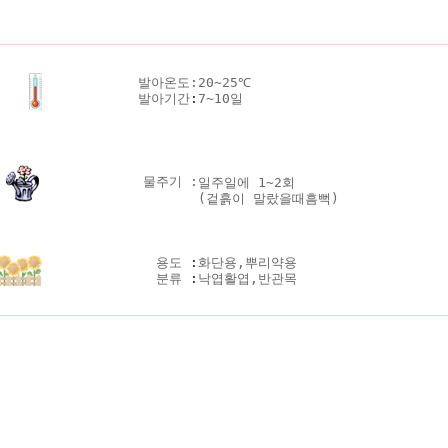
발아온도:
20~25℃
발아기간
:
7~10일
물주기 :
일주일에 1~2회
(겉흙이 말랐을때흠뻑)
용도
:
화단용,뿌리약용
분류
:
낙엽활엽,반관목