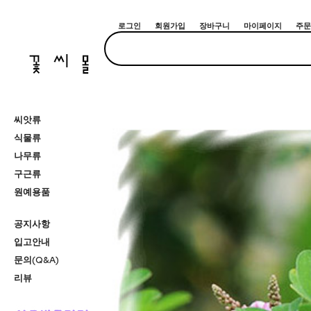
로그인
회원가입
장바구니
마이페이지
주문
씨앗류
식물류
나무류
구근류
원예용품
공지사항
입고안내
문의(Q&A)
리뷰