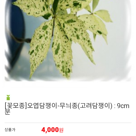
6
시계초
7
백합
8
접시꽃
9
채송화
10
해바라기
[꽃모종]오엽담쟁이-무늬종(고려담쟁이) : 9cm
분
4,000
원
상품가