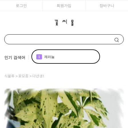
로그인
회원가입
장바구니
인기 검색어
1
제라늄
2
국화
식물류
꽃모종
다년생1
3
아이비
4
리갈
5
매발톱