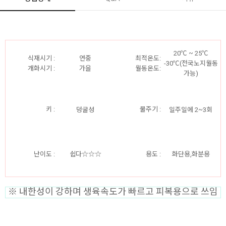
20℃ ~ 25℃
식재시기 :
연중
최적온도:
-30℃(전국노지월동
개화시기 :
가을
월동온도:
가능)
키 :
물주기 :
덩굴성
일주일에 2~3회
난이도 :
쉽다☆☆☆
용도 :
화단용,화분용
※ 내한성이 강하며 생육속도가 빠르고 피복용으로 쓰임