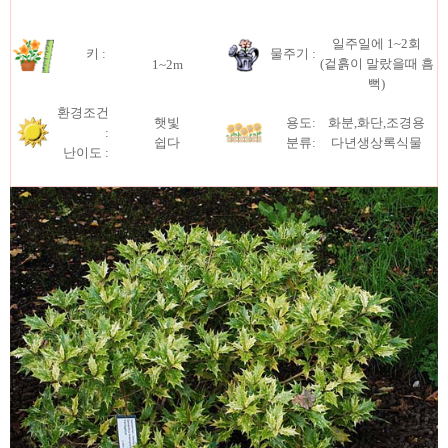
일주일에 1~2회
키 :
물주기 :
(겉흙이 말랐을때 흠
1~2m
뻑)
환경조건
햇빛
용도:
화분,화단,조경용
:
쉽다
분류:
다년생상록식물
난이도 :