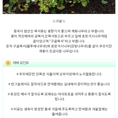
☆구분☆
중국이 원산인 목서류는 꽃향기가 좋으며 계화나무라고 부릅니다.
꽃의 색상에따라 금목서,은목서등으로 부르고 잎에 호랑가시나무처럼
골이있으며 "구골목서"라고 부릅니다.
흔히 구골목서(물푸레나무과)와 호랑가시나무(감탕나무과)를 같이 부르지만
계통이 조금다른 나무입니다.
＊추위에강한 상록성 식물이며 남부지방에서 노지월동합니다.
＊반그늘에서도 잘자라므로 한여름에는 실내에서 관리하는것이 좋습니다.
＊토양은 배수가 잘되도록 모래또는 마사토등을 섞어주고 통풍이 잘되도록
합니다.
＊비료는 생육이 왕성한 봄과 가을에 주도록하고 한여름과 겨울철에는
줄여줍니다.