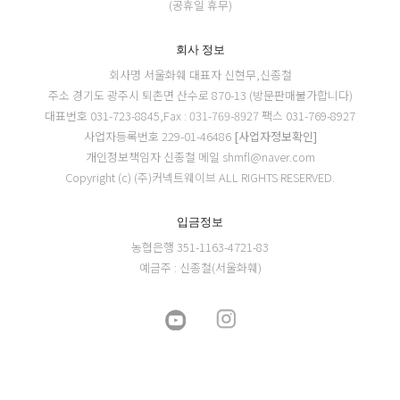
(공휴일 휴무)
회사 정보
회사명 서울화훼
대표자 신현무,신종철
주소 경기도 광주시 퇴촌면 산수로 870-13 (방문판매불가합니다)
대표번호 031-723-8845,Fax : 031-769-8927
팩스 031-769-8927
사업자등록번호 229-01-46486
[사업자정보확인]
개인정보책임자 신종철
메일 shmfl@naver.com
Copyright (c) (주)커넥트웨이브 ALL RIGHTS RESERVED.
입금정보
농협은행 351-1163-4721-83
예금주 : 신종철(서울화훼)