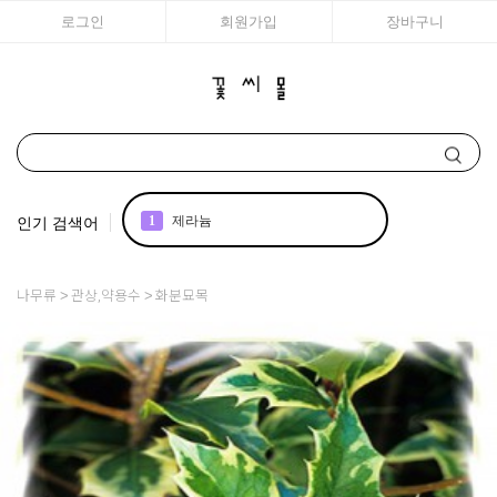
로그인
회원가입
장바구니
인기 검색어
1
제라늄
2
국화
나무류
관상,약용수
화분묘목
3
리갈
4
구근
5
모종