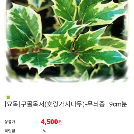
6
접시꽃
7
에키네시아
8
어린모종 국화
9
로벨리아
10
비올라
[묘목]구골목서(호랑가시나무)-무늬종 : 9cm분
4,500
원
상품가
적립금
1%