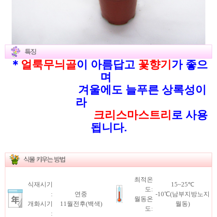
＊
얼룩무늬골
이 아름답고
꽃향기
가 좋으
며
겨울에도 늘푸른 상록성이
라
크리스마스트리
로 사용
됩니다.
최적온
식재시기
15~25℃
도:
:
연중
-10℃(남부지방노지
월동온
개화시기
11월전후(백색)
월동)
도:
: