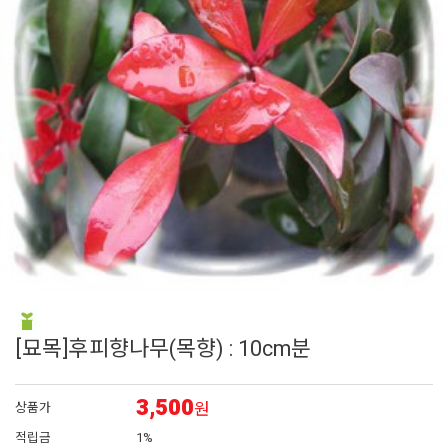
6
꽃씨
7
매발톱
8
리갈 제라늄
9
접시꽃
10
플록스
[묘목]후피향나무(목향) : 10cm분
3,500
원
상품가
적립금
1%