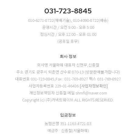
031-723-8845
010-6271-8722(재배기술), 010-4098-8722(배송)
운영시간 / 오전 9:00 - 오후 5:00
점심시간 / 오후 12:00 - 오후 01:00
(공휴일 휴무)
회사 정보
회사명 서울화훼
대표자 신현무,신종철
주소 경기도 광주시 퇴촌면 산수로 870-13 (방문판매불가합니다)
대표번호 031-723-8845,Fax : 031-769-8927
팩스 031-769-8927
사업자등록번호 229-01-46486
[사업자정보확인]
개인정보책임자 신종철
메일 shmfl@naver.com
Copyright (c) (주)커넥트웨이브 ALL RIGHTS RESERVED.
입금정보
농협은행 351-1163-4721-83
예금주 : 신종철(서울화훼)