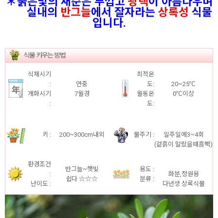
＊붉은빛의 새순은 두껍고
광택
이 아름다우며
실내의
반그늘
에서 잘자라는
상록성
식물
입니다.
식재시기
최적온
:
연중
도:
20~25℃
개화시기
7월경
월동온
0℃이상
:
도:
키
:
200~300cm내외
물주기 :
일주일에3~4회
(겉흙이 말랐을때흠뻑)
환경조건
반그늘~햇빛
용도 :
:
화분,정원용
쉽다 ☆☆☆
분류 :
난이도 :
다년생 상록식물