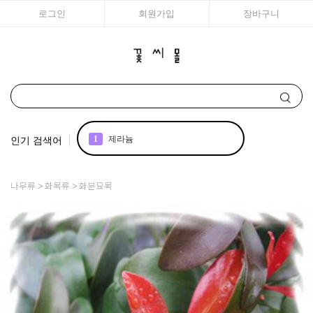
로그인
회원가입
장바구니
인기 검색어
1
제라늄
2
국화
나무류
화목류
화분묘목
3
조날 제라늄
4
리갈
5
아이비