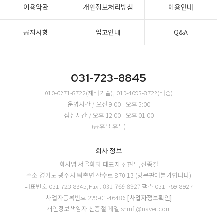
이용약관
개인정보처리방침
이용안내
공지사항
입고안내
Q&A
031-723-8845
010-6271-8722(재배기술), 010-4098-8722(배송)
운영시간 / 오전 9:00 - 오후 5:00
점심시간 / 오후 12:00 - 오후 01:00
(공휴일 휴무)
회사 정보
회사명 서울화훼
대표자 신현무,신종철
주소 경기도 광주시 퇴촌면 산수로 870-13 (방문판매불가합니다)
대표번호 031-723-8845,Fax : 031-769-8927
팩스 031-769-8927
사업자등록번호 229-01-46486
[사업자정보확인]
개인정보책임자 신종철
메일 shmfl@naver.com