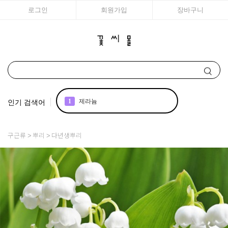
로그인
회원가입
장바구니
인기 검색어
1
제라늄
2
국화
구근류
뿌리
다년생뿌리
3
아이비 제라늄
4
리갈
5
접시꽃