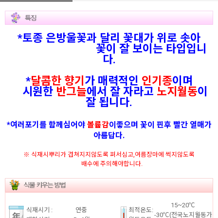
*토종 은방울꽃과 달리 꽃대가 위로 솟아
꽃이 잘 보이는 타입입니
다.
*
달콤한 향기
가 매력적인
인기종
이며
시원한
반그늘
에서 잘 자라고
노지월동
이
잘 됩니다.
*여러포기를 함께심어야
볼륨감
이좋으며 꽃이 핀후 빨간 열매가
아름답다.
※ 식재시뿌리가 겹쳐지지않도록 펴서심고,여름장마에 썩지않도록
배수에 주의해야합니다.
15~20℃
식재시기 :
연중
최적온도:
-30℃(전국노지월동가