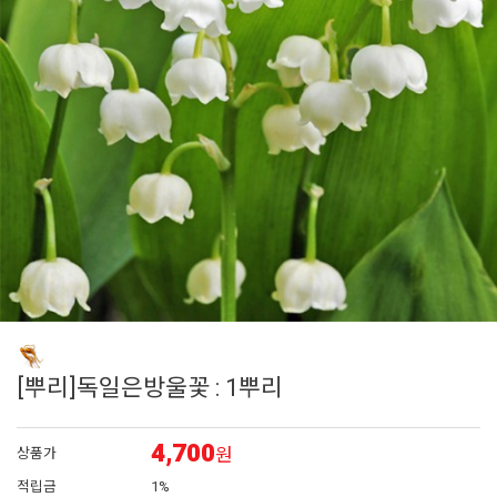
6
에키네시아
7
어린모종 국화
8
백합
9
그라스
10
조날
[뿌리]독일은방울꽃 : 1뿌리
4,700
원
상품가
적립금
1%