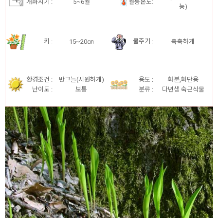
개화시기
:
5~6월
월동온도:
능)
키
:
물주기 :
15~20㎝
축축하게
환경조건 :
반그늘(시원하게)
용도 :
화분,화단용
난이도 :
보통
분류 :
다년생 숙근식물