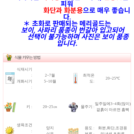
피워
화단과 화분용
으로 매우 좋습니
다.
＊ 초화로 판매되는 메리골드는
보이, 사파리 품종이 번갈아 입고되어
선택이 불가능하며 사진은 보이 품종
입니다.
식재시기
:
2~7월
최적온
20~25℃
개화시기
5~10월
도:
:
일주일에3~4회(많이)
키 :
20~25㎝
물주기 :
겉흙이 마르면 흠뻑
생육조건
양지
용도 :
화분,화단,조경용
:
쉬움
분류 :
일년생 초화류