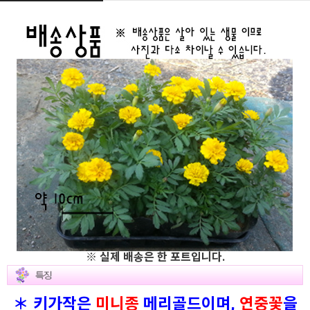
※ 실제 배송은 한 포트입니다.
＊ 키가작은
미니종
메리골드이며,
연중꽃
을