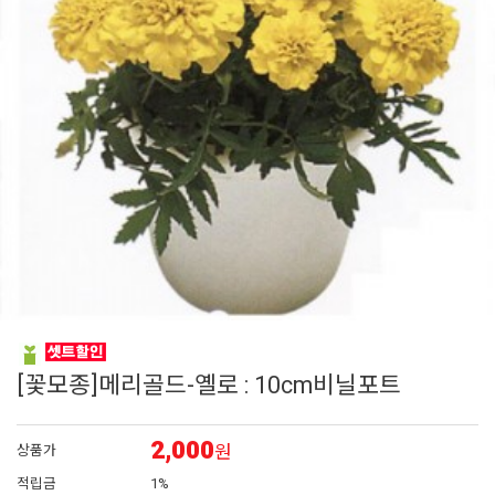
6
채송화
7
시계초
8
플록스
9
리갈
10
장미
[꽃모종]메리골드-옐로 : 10cm비닐포트
2,000
원
상품가
적립금
1%