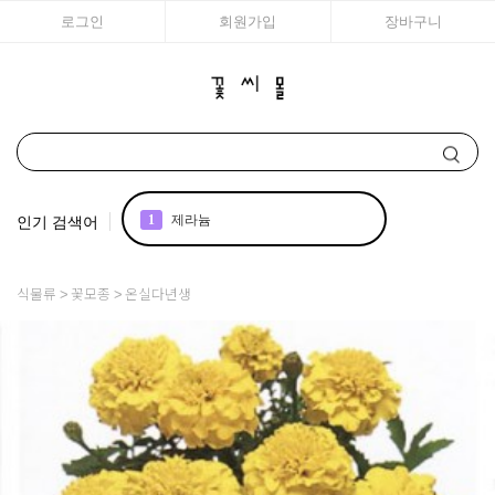
로그인
회원가입
장바구니
인기 검색어
1
제라늄
2
국화
식물류
꽃모종
온실다년생
3
아이비
4
매발톱
5
백합