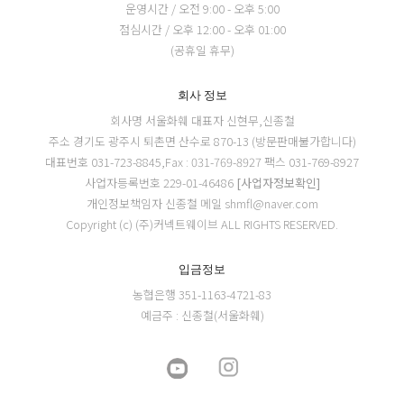
운영시간 / 오전 9:00 - 오후 5:00
점심시간 / 오후 12:00 - 오후 01:00
(공휴일 휴무)
회사 정보
회사명 서울화훼
대표자 신현무,신종철
주소 경기도 광주시 퇴촌면 산수로 870-13 (방문판매불가합니다)
대표번호 031-723-8845,Fax : 031-769-8927
팩스 031-769-8927
사업자등록번호 229-01-46486
[사업자정보확인]
개인정보책임자 신종철
메일 shmfl@naver.com
Copyright (c) (주)커넥트웨이브 ALL RIGHTS RESERVED.
입금정보
농협은행 351-1163-4721-83
예금주 : 신종철(서울화훼)