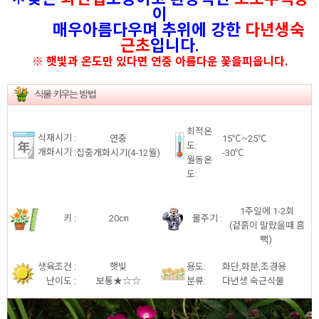
이
매우아름다우며 추위에 강한
다년생숙
근초
입니다.
※ 햇빛과 온도만 있다면 연중 아름다운 꽃을피웁니다.
최적온
식재시기 :
연중
15℃~25℃
도:
개화시기
:
집중개화시기(4-12월)
-30℃
월동온
도:
1주일에 1-2회
키
:
20㎝
물주기 :
(겉흙이 말랐을때 흠
뻑)
생육조건 :
햇빛
용도:
화단,화분,조경용
난이도 :
보통★☆☆
분류:
다년생 숙근식물