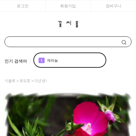
로그인
회원가입
장바구니
인기 검색어
1
제라늄
2
국화
식물류
꽃모종
다년생1
3
조날 제라늄
4
리갈
5
꽃씨