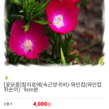
6
장미
7
리갈 제라늄
8
접시꽃
9
딸기
10
숙근
[꽃모종]칼리로에(숙근양귀비)-와인컵(와인컵
쥐손이) : 9cm분
4,000
원
상품가