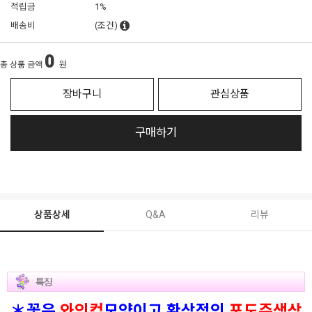
적립금
1%
배송비
(조건)
0
총 상품 금액
원
장바구니
관심상품
구매하기
상품상세
Q&A
리뷰
＊꽃은
와인컵
모양이고 환상적인
포도주색상