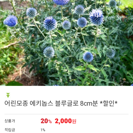
6
리갈 제라늄
7
접시꽃
8
장미
9
숙근
10
딸기
어린모종 에키놉스 블루글로 8cm분 *할인*
20
2,000
%
원
상품가
적립금
1%