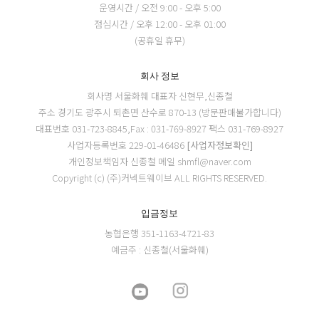
운영시간 / 오전 9:00 - 오후 5:00
점심시간 / 오후 12:00 - 오후 01:00
(공휴일 휴무)
회사 정보
회사명 서울화훼
대표자 신현무,신종철
주소 경기도 광주시 퇴촌면 산수로 870-13 (방문판매불가합니다)
대표번호 031-723-8845,Fax : 031-769-8927
팩스 031-769-8927
사업자등록번호 229-01-46486
[사업자정보확인]
개인정보책임자 신종철
메일 shmfl@naver.com
Copyright (c) (주)커넥트웨이브 ALL RIGHTS RESERVED.
입금정보
농협은행 351-1163-4721-83
예금주 : 신종철(서울화훼)