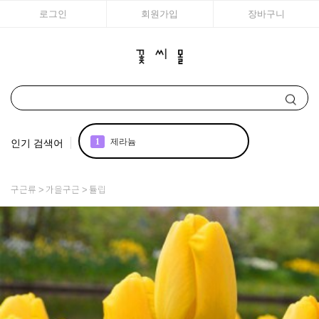
로그인
회원가입
장바구니
인기 검색어
2
국화
3
리갈
구근류
가을구근
튤립
4
백합
5
조날
6
어린모종 국화