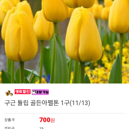
7
페츄니아
8
에키네시아
9
백일홍
10
접시꽃
1
제라늄
구근 튤립 골든아펠톤 1구(11/13)
700
원
상품가
적립금
1%