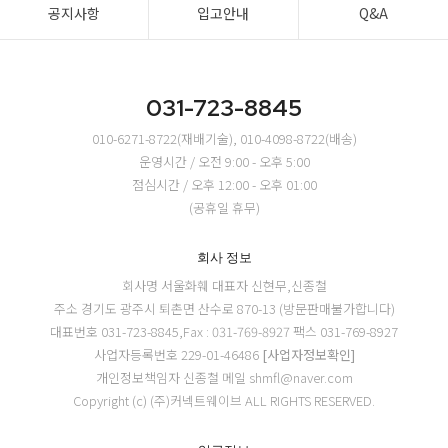
공지사항
입고안내
Q&A
031-723-8845
010-6271-8722(재배기술), 010-4098-8722(배송)
운영시간 / 오전 9:00 - 오후 5:00
점심시간 / 오후 12:00 - 오후 01:00
(공휴일 휴무)
회사 정보
회사명 서울화훼
대표자 신현무,신종철
주소 경기도 광주시 퇴촌면 산수로 870-13 (방문판매불가합니다)
대표번호 031-723-8845,Fax : 031-769-8927
팩스 031-769-8927
사업자등록번호 229-01-46486
[사업자정보확인]
개인정보책임자 신종철
메일 shmfl@naver.com
Copyright (c) (주)커넥트웨이브 ALL RIGHTS RESERVED.