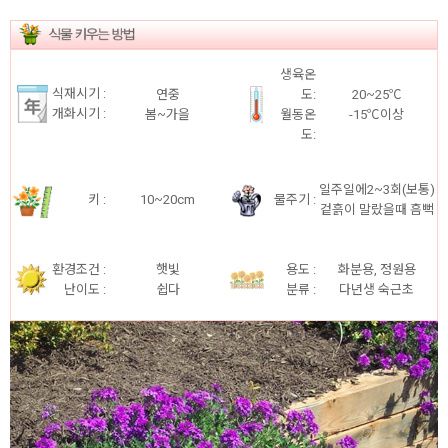
생육온
식재시기 :
연중
도:
20~25℃
개화시기 :
봄~가을
월동온
-15℃이상
도:
일주일에2~3회(보통)
키 :
10~20cm
물주기 :
겉흙이 말랐을때 흠뻑
환경조건 :
햇빛
용도 :
화분용, 정원용
난이도 :
쉽다
분류 :
다년생 숙근초