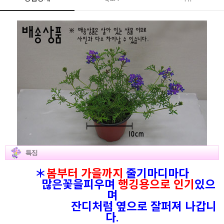
＊
봄부터 가을까지
줄기마디마다
많은꽃을피우며
행깅용으로 인기
있으
며
잔디처럼 옆으로 잘퍼져 나갑니
다.