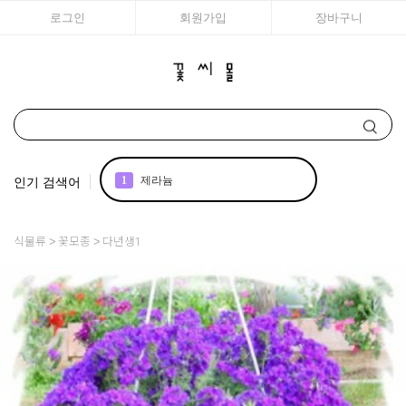
로그인
회원가입
장바구니
인기 검색어
1
제라늄
2
국화
식물류
꽃모종
다년생1
3
리갈
4
조날
5
아이비 제라늄