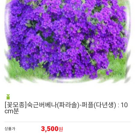
6
어린모종 국화
7
접시꽃
8
에키네시아
9
그라스
10
백합
[꽃모종]숙근버베나(파라솔)-퍼플(다년생) : 10
cm분
3,500
원
상품가