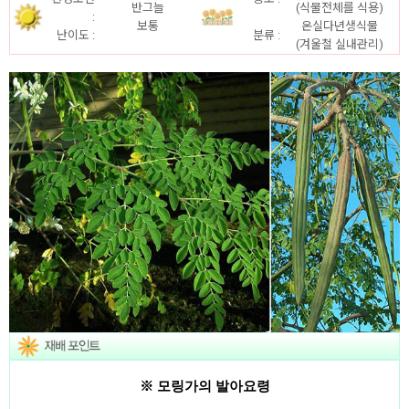
반그늘
(식물전체를 식용)
:
보통
온실다년생식물
난이도 :
분류 :
(겨울철 실내관리
)
※ 모링가의 발아요령