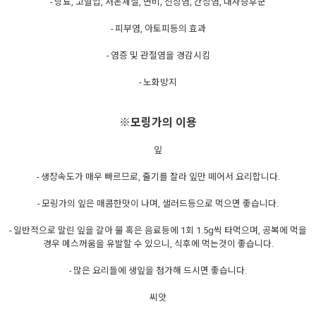
- 당뇨, 고혈압, 저온체질, 변비, 신장염, 간장염, 대사증후군
- 피부염, 아토피등의 효과
- 염증 및 관절염을 경감시킴
- 노화방지
※모링가의 이용
잎
- 생장속도가 매우 빠르므로, 줄기를 잘라 잎만 떼어서 요리합니다.
- 모링가의 잎은 매콤한맛이 나며, 샐러드등으로 먹으면 좋습니다.
- 일반적으로 말린 잎을 갈아 물 혹은 음료등에 1회 1.5g씩 타먹으며, 공복에 먹을
경우 메스꺼움을 유발할 수 있으니, 식후에 먹는것이 좋습니다.
- 많은 요리들에 생잎을 첨가해 드시면 좋습니다.
씨앗