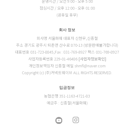
운영시간 / 오전 9:00 - 오후 5:00
점심시간 / 오후 12:00 - 오후 01:00
(공휴일 휴무)
회사 정보
회사명 서울화훼
대표자 신현무,신종철
주소 경기도 광주시 퇴촌면 산수로 870-13 (방문판매불가합니다)
대표번호 031-723-8845,Fax : 031-769-8927
팩스 031-769-8927
사업자등록번호 229-01-46486
[사업자정보확인]
개인정보책임자 신종철
메일 shmfl@naver.com
Copyright (c) (주)커넥트웨이브 ALL RIGHTS RESERVED.
입금정보
농협은행 351-1163-4721-83
예금주 : 신종철(서울화훼)