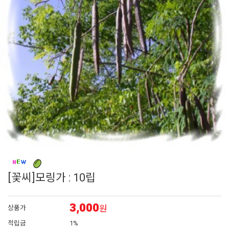
6
백합
7
조날
8
그라스
9
어린모종 국화
10
페츄니아
[꽃씨]모링가 : 10립
3,000
원
상품가
적립금
1%