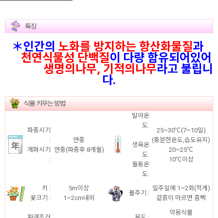
＊인간의
노화를 방지하는 항산화물질
과
천연식물성 단백질
이 다량 함유되어있어
생명의나무, 기적의나무
라고 불립니
다.
발아온
도:
파종시기
25~30℃(7~10일)
:
연중
(충분한온도,습도유지)
생육온
개화시기
연중(파종후 8개월)
20~25℃
도:
:
10℃이상
월동온
도:
키 :
5m이상
일주일에 1~2회(적게)
물주기 :
꽃크기 :
1~2cm내외
겉흙이 마르면 흠뻑
약용식물
환경조건
용도 :