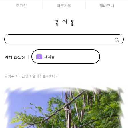
로그인
회원가입
장바구니
인기 검색어
1
제라늄
2
국화
씨앗류
고급종
열대식물&바나나
3
리갈
4
에키네시아
5
접시꽃