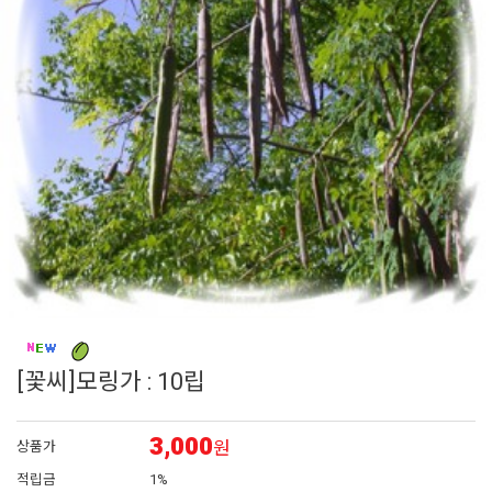
6
채송화
7
시계초
8
플록스
9
리갈
10
에키네시아
[꽃씨]모링가 : 10립
3,000
원
상품가
적립금
1%