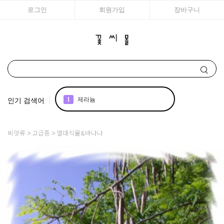
로그인
회원가입
장바구니
인기 검색어
1
제라늄
2
국화
씨앗류
고급종
열대식물&바나나
3
아이비
4
매발톱
5
백합