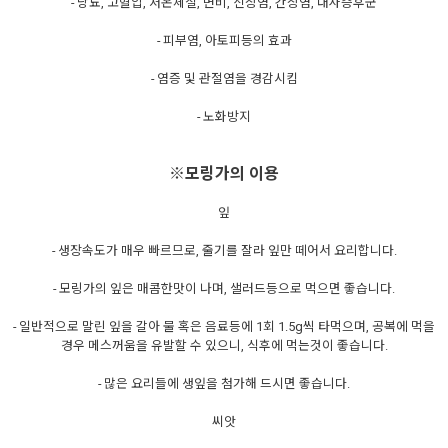
- 당뇨, 고혈압, 저온체질, 변비, 신장염, 간장염, 대사증후군
- 피부염, 아토피등의 효과
- 염증 및 관절염을 경감시킴
- 노화방지
※모링가의 이용
잎
- 생장속도가 매우 빠르므로, 줄기를 잘라 잎만 떼어서 요리합니다.
- 모링가의 잎은 매콤한맛이 나며, 샐러드등으로 먹으면 좋습니다.
- 일반적으로 말린 잎을 갈아 물 혹은 음료등에 1회 1.5g씩 타먹으며, 공복에 먹을
경우 메스꺼움을 유발할 수 있으니, 식후에 먹는것이 좋습니다.
- 많은 요리들에 생잎을 첨가해 드시면 좋습니다.
씨앗