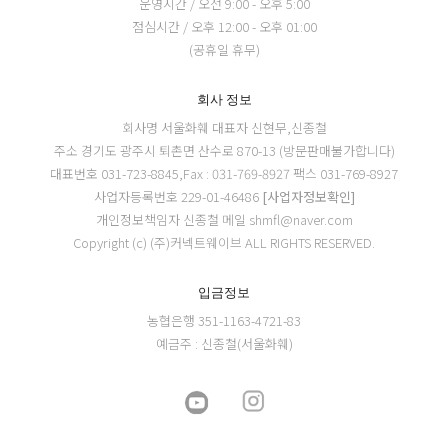
운영시간 / 오전 9:00 - 오후 5:00
점심시간 / 오후 12:00 - 오후 01:00
(공휴일 휴무)
회사 정보
회사명 서울화훼
대표자 신현무,신종철
주소 경기도 광주시 퇴촌면 산수로 870-13 (방문판매불가합니다)
대표번호 031-723-8845,Fax : 031-769-8927
팩스 031-769-8927
사업자등록번호 229-01-46486
[사업자정보확인]
개인정보책임자 신종철
메일 shmfl@naver.com
Copyright (c) (주)커넥트웨이브 ALL RIGHTS RESERVED.
입금정보
농협은행 351-1163-4721-83
예금주 : 신종철(서울화훼)