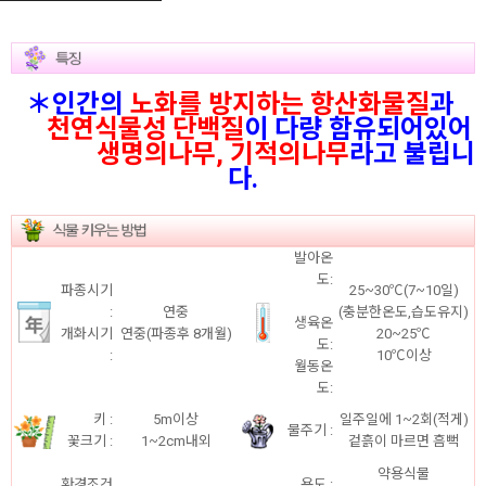
＊인간의
노화를 방지하는 항산화물질
과
천연식물성 단백질
이 다량 함유되어있어
생명의나무, 기적의나무
라고 불립니
다.
발아온
도:
파종시기
25~30℃(7~10일)
:
연중
(충분한온도,습도유지)
생육온
개화시기
연중(파종후 8개월)
20~25℃
도:
:
10℃이상
월동온
도:
키 :
5m이상
일주일에 1~2회(적게)
물주기 :
꽃크기 :
1~2cm내외
겉흙이 마르면 흠뻑
약용식물
환경조건
용도 :