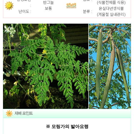
반그늘
(식물전체를 식용)
:
보통
온실다년생식물
난이도 :
분류 :
(겨울철 실내관리
)
※ 모링가의 발아요령