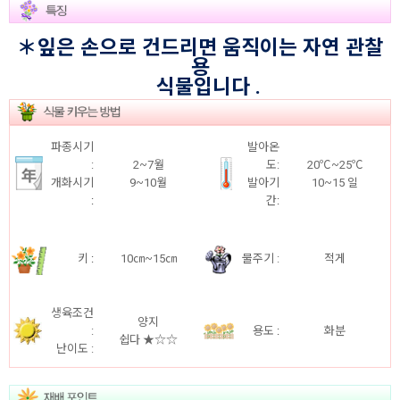
＊잎은 손으로 건드리면 움직이는 자연 관찰
용
식물입니다 .
파종시기
발아온
:
2~7월
도:
20℃~25℃
개화시기
9~10월
발아기
10~15 일
:
간
:
키
:
10㎝~15㎝
물주기 :
적게
생육조건
양지
:
용도
:
화분
쉽다 ★☆☆
난이도 :