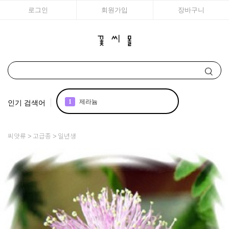
로그인
회원가입
장바구니
인기 검색어
1
제라늄
2
국화
씨앗류
고급종
일년생
3
조날 제라늄
4
리갈
5
아이비