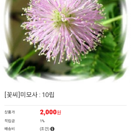
6
꽃씨
7
매발톱
8
리갈 제라늄
9
접시꽃
10
플록스
[꽃씨]미모사 : 10립
2,000
원
상품가
적립금
1%
배송비
(조건)