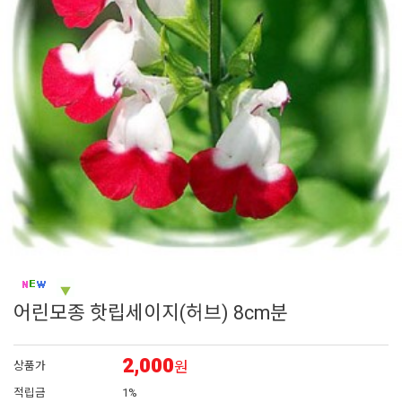
6
시계초
7
백합
8
접시꽃
9
채송화
10
해바라기
어린모종 핫립세이지(허브) 8cm분
2,000
원
상품가
적립금
1%