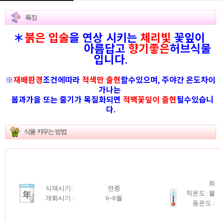
＊
붉은 입술
을 연상 시키는
체리빛
꽃잎
이
아름답고
향기좋은
허브식물
입니다.
※
재배환경
조건에따라
적색만 출현
할수있으며,
주야간 온도차이
가나는
봄과가을 또는 줄기가 목질화되면
적백꽃잎이 출현
될수있습니
다.
최
식재시기 :
연중
적온도 :월
개화시기 :
6~8월
동온도 :