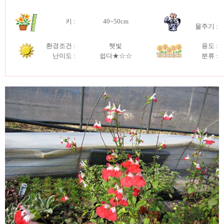
키
:
40~50cm
물주기 :
환경조건 :
햇빛
용도 :
난이도 :
쉽다★☆☆
분류 :