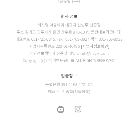
(공휴일 휴무)
회사 정보
회사명 서울화훼
대표자 신현무,신종철
주소 경기도 광주시 퇴촌면 산수로 870-13 (방문판매불가합니다)
대표번호 031-723-8845,Fax : 031-769-8927
팩스 031-769-8927
사업자등록번호 229-01-46486
[사업자정보확인]
개인정보책임자 신종철
메일 shmfl@naver.com
Copyright (c) (주)커넥트웨이브 ALL RIGHTS RESERVED.
입금정보
농협은행 351-1163-4721-83
예금주 : 신종철(서울화훼)