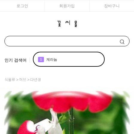
로그인
회원가입
장바구니
인기 검색어
1
제라늄
2
국화
식물류
허브
다년생
3
아이비
4
리갈
5
매발톱