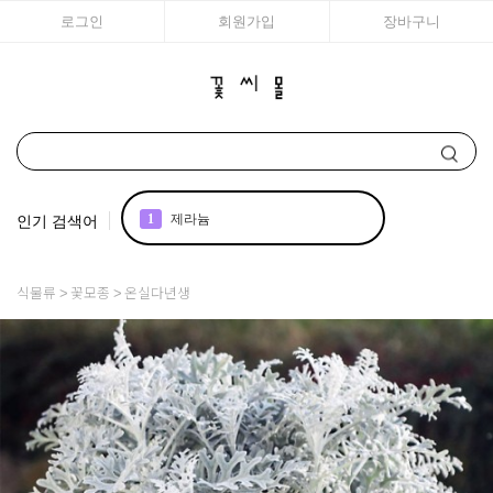
로그인
회원가입
장바구니
인기 검색어
1
제라늄
2
국화
식물류
꽃모종
온실다년생
3
조날
4
아이비
5
리갈