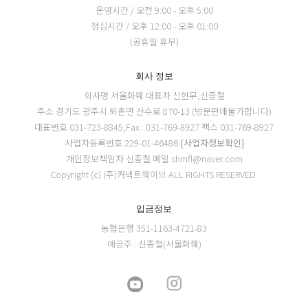
운영시간 / 오전 9:00 - 오후 5:00
점심시간 / 오후 12:00 - 오후 01:00
(공휴일 휴무)
회사 정보
회사명 서울화훼
대표자 신현무,신종철
주소 경기도 광주시 퇴촌면 산수로 870-13 (방문판매불가합니다)
대표번호 031-723-8845,Fax : 031-769-8927
팩스 031-769-8927
사업자등록번호 229-01-46486
[사업자정보확인]
개인정보책임자 신종철
메일 shmfl@naver.com
Copyright (c) (주)커넥트웨이브 ALL RIGHTS RESERVED.
입금정보
농협은행 351-1163-4721-83
예금주 : 신종철(서울화훼)