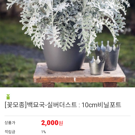
6
매발톱
7
에키네시아
8
아이비 제라늄
9
플록스
10
대국
[꽃모종]백묘국-실버더스트 : 10cm비닐포트
2,000
원
상품가
적립금
1%