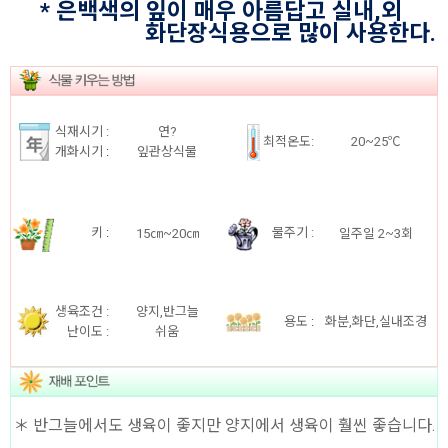
* 은백색의 잎이 매우 아름답고 실내,외
화단장식용으로 많이 사용한다.
식재시기 :
연?
최적온도:
20~25℃
개화시기
:
잎관상식물
키
:
물주기 :
15㎝~20㎝
일주일 2~3회
생육조건 :
양지,반그늘
용도
:
화분,화단,실내조경
난이도 :
쉬움
＊ 반그늘에서도 생육이 좋지만 양지에서 생육이 훨씬 좋습니다.