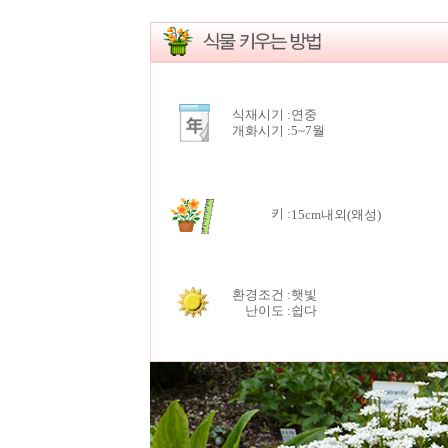
식재시기 :
연중
개화시기 :
5~7월
키
:
15cm내외(왜성)
환경조건 :
햇빛
난이도 :
쉽다