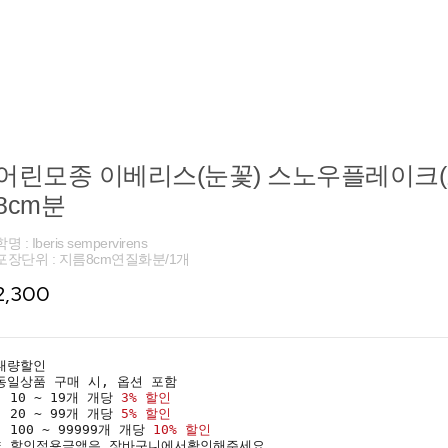
어린모종 이베리스(눈꽃) 스노우플레이크(
8cm분
학명 : Iberis sempervirens
포장단위 : 지름8cm연질화분/1개
2,300
대량할인
동일상품 구매 시, 옵션 포함
· 10 ~ 19개 개당
3% 할인
· 20 ~ 99개 개당
5% 할인
· 100 ~ 99999개 개당
10% 할인
* 할인적용금액은 장바구니에서확인해주세요.