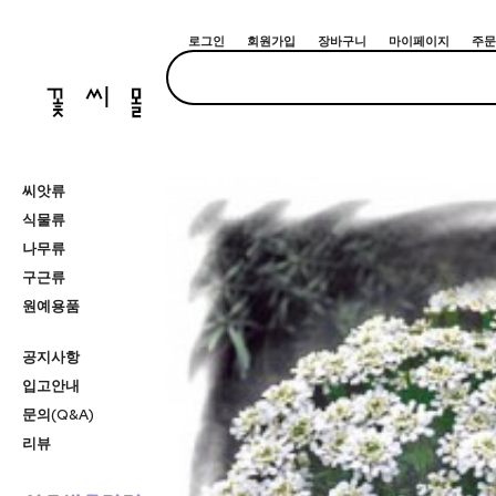
로그인
회원가입
장바구니
마이페이지
주문
씨앗류
식물류
나무류
구근류
원예용품
공지사항
입고안내
문의(Q&A)
리뷰