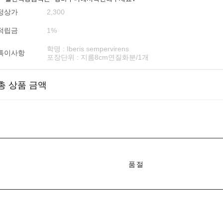
정상가
2,300
적립금
1%
학명 : Iberis sempervirens
특이사항
포장단위 : 지름8cm연질화분/1개
총 상품 금액
품절