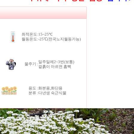
최적온도:
15~25℃
월동온도:
-25℃(전국노지월동가능)
일주일에2~3번(보통)
물주기 :
겉흙이 마르면 흠뻑
용도 :
화분용,화단용
분류 :
다년생 숙근식물