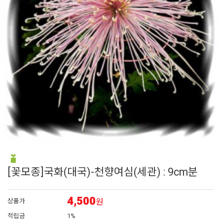
6
매발톱
7
접시꽃
8
시계초
9
플록스
10
백합
[꽃모종]국화(대국)-천향여심(세관) : 9cm분
4,500
원
상품가
적립금
1%