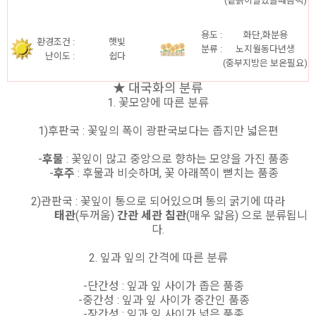
(겉흙이말랐을때흠뻑)
용도 :
화단,화분용
환경조건 :
햇빛
분류 :
노지월동다년생
난이도 :
쉽다
(중부지방은 보온필요)
★ 대국화의 분류
1. 꽃모양에 따른 분류
1)후판국 : 꽃잎의 폭이 광판국보다는 좁지만 넓은편
-
후물
: 꽃잎이 많고 중앙으로 향하는 모양을 가진 품종
-
후주
: 후물과 비슷하며, 꽃 아래쪽이 뻗치는 품종
2)관판국 : 꽃잎이 통으로 되어있으며 통의 굵기에 따라
태관
(두꺼움)
간관 세관 침관
(매우 얇음) 으로 분류됩니
다.
2. 잎과 잎의 간격에 따른 분류
-단간성 : 잎과 잎 사이가 좁은 품종
-중간성 : 잎과 잎 사이가 중간인 품종
-장간성 : 잎과 잎 사이가 넓은 품종