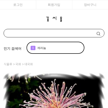
로그인
회원가입
장바구니
인기 검색어
1
제라늄
2
국화
식물류
국화
대국화
3
아이비
4
리갈
5
꽃씨