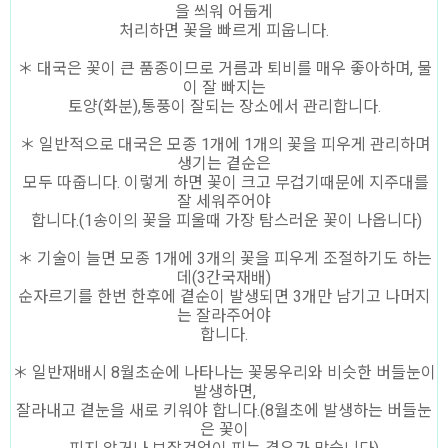
을 씌워 어둡게
처리하면 꽃을 빠르게 피웁니다.
＊ 대국은 꽃이 큰 품종이므로 거름과 퇴비를 매우 좋아하며, 물
이 잘 빠지는
토양(화분),통풍이 잘되는 장소에서 관리합니다.
＊ 일반적으로 대국은 모종 1개에 1개의 꽃을 피우게 관리하며
생기는 곁순은
모두 따줍니다. 이렇게 하면 꽃이 크고 무겁기때문에 지주대를
잘 세워주어야
합니다.(1송이의 꽃을 피울때 가장 탐스러운 꽃이 나옵니다)
＊ 기술이 늘면 모종 1개에 3개의 꽃을 피우게 조절하기도 하는
데(3간국재배)
순자르기를 한번 한후에 곁순이 발생되면 3개만 남기고 나머지
는 잘라주어야
합니다.
＊ 일반재배시 8월초순에 나타나는 꽃몽우리와 비슷한 버들눈이
발생하면,
잘라내고 곁눈을 새로 키워야 합니다.(8월초에 발생하는 버들눈
은 꽃이