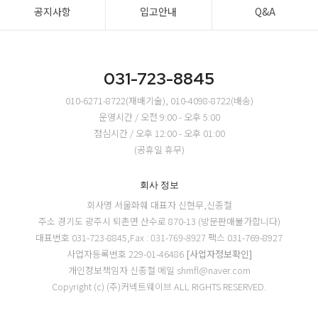
공지사항
입고안내
Q&A
031-723-8845
010-6271-8722(재배기술), 010-4098-8722(배송)
운영시간 / 오전 9:00 - 오후 5:00
점심시간 / 오후 12:00 - 오후 01:00
(공휴일 휴무)
회사 정보
회사명 서울화훼
대표자 신현무,신종철
주소 경기도 광주시 퇴촌면 산수로 870-13 (방문판매불가합니다)
대표번호 031-723-8845,Fax : 031-769-8927
팩스 031-769-8927
사업자등록번호 229-01-46486
[사업자정보확인]
개인정보책임자 신종철
메일 shmfl@naver.com
Copyright (c) (주)커넥트웨이브 ALL RIGHTS RESERVED.