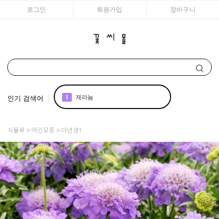
로그인
회원가입
장바구니
인기 검색어
1
제라늄
2
국화
식물류
어린모종
다년생1
3
아이비
4
매발톱
5
리갈