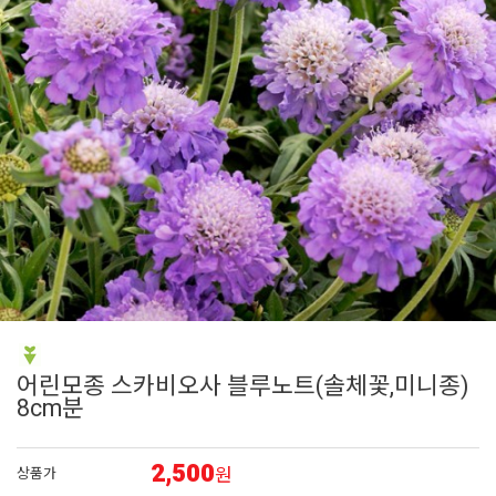
6
채송화
7
백합
8
시계초
9
숙근
10
플록스
어린모종 스카비오사 블루노트(솔체꽃,미니종)
8cm분
2,500
원
상품가