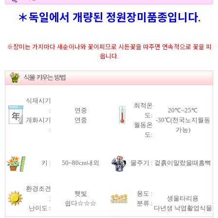
＊독일에서 개량된 정원장미품종입니다.
※장미는 가지마다 새순이나와 꽃이피므로 시든꽃을 따주면 연속적으로 꽃을 피
웁니다.
식재시기
최적온
:
연중
20℃~25℃
도:
개화시기
연중
-30℃(전국노지월동
월동온
:
가능)
도:
키 :
50~80cm내외
물주기 :
겉흙이말랐을때흠뻑
환경조건
햇빛
용도 :
:
생울타리용
쉽다☆☆☆
분류 :
난이도 :
다년생 낙엽활엽식물