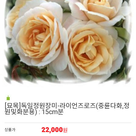
6
매발톱
7
접시꽃
8
시계초
9
플록스
10
백합
[묘목]독일정원장미-라이언즈로즈(중륜다화,정
원및화분용) : 15cm분
22,000
원
상품가