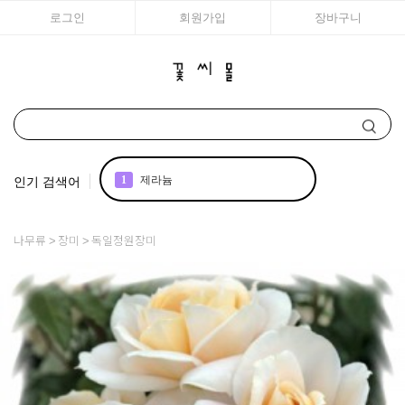
로그인
회원가입
장바구니
인기 검색어
1
제라늄
2
국화
나무류
장미
독일정원장미
3
아이비
4
꽃씨
5
리갈