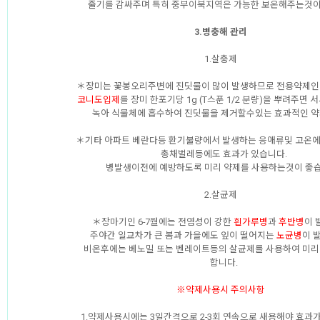
줄기를 감싸주며 특히 중부이북지역은 가능한 보온해주는것이
3.병충해 관리
1.살충제
＊장미는 꽃봉오리주변에 진딧물이 많이 발생하므로 전용약제인
코니도입제
를 장미 한포기당 1g (T스푼 1/2 분량)을 뿌려주면
녹아 식물체에 흡수하여 진딧물을 제거할수있는 효과적인 약
＊기타 아파트 베란다등 환기불량에서 발생하는 응애류및 고온
총채벌레등에도 효과가 있습니다.
병발생이전에 예방하도록 미리 약제를 사용하는것이 좋습
2.살균제
＊장마기인 6-7월에는 전염성이 강한
흰가루병
과
후반병
이 
주야간 일교차가 큰 봄과 가을에도 잎이 떨어지는
노균병
이 
비온후에는 베노밀 또는 벤레이트등의 살균제를 사용하여 미리
합니다.
※약제사용시 주의사항
1.약제사용시에는 3일간격으로 2-3회 연속으로 새용해야 효과가