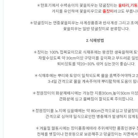
＊한포기에서 수백송이의 꽃을피우는 덩굴장미는
울타리,기둥
가지를 유인하여 꽃을피우므로
줄장미
라고도 부릅니
＊덩굴장미는 연중꽃을피우는 사계성품종과 반사계성 그리고 초여름
꽃을피우는 일반 덩굴장미로 분류합니다.
2.식재방법
＊장미는 100% 접목묘이므로 식재후에는 왕성한 생육을하며 
자랄수있도록 약 30cm이상 구덩이를 깊이파고 부드러운 일
퇴비상토를 약20~30% 섞어 심는것이 좋습니다.
＊식재후에는 뿌리와 토양이 밀착되도록 물을 흠뻑주어야하고 2
3-4일 간격으로 물을 계속주어야 뿌리활착에 도움이 됩
＊정원장미의 화분재배시에는 가능한 지름30cm,높이50cm 이
큰화분에 심고 물빠짐이 잘되도록 주의합니다.
＊정원장미를 노지에 심을때에는 약 80cm간격으로심고 덩굴장미는
간격으로 심어야 밀식으로인한 병충해가 발생하지 않게됩
＊겨울철 월동시에는 장미품종에따라 추위에약한 품종인경우
전체를 볏짚이나 헌옷등으로 보온해주고 덩굴장미는 지면에서 