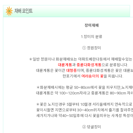
장미재배
1.장미의 분류
① 정원장미
＊일반 정원이나 화분재배또는 아파트베란다등에서 재배할수있
대륜계통
과
중륜다화성계통
으로 분류됩니다.
대륜계통은 꽃이큰
대형종
이며, 중륜다화성계통은 꽃은 대륜보
한포기에서
여러송이의 꽃
을 피웁니다.
＊화분재배시에는 평균 50~80cm에서 꽃을 피우지만,노지
대륜계통은 약 100~120cm자라고 중륜계통은 80~90cm 자
＊꽃은 노지인경우 5월부터 10월경 서리올때까지 연속적으로
꽃이시들면 지면으로부터 30~40cm위치에서 줄기를 잘라주
새가지가나와 약40~50일후에 다시 꽃을피우는 사계성 특성이
② 덩굴장미