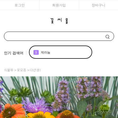
로그인
회원가입
장바구니
인기 검색어
1
제라늄
2
국화
식물류
꽃모종
다년생1
3
리갈
4
백합
5
조날