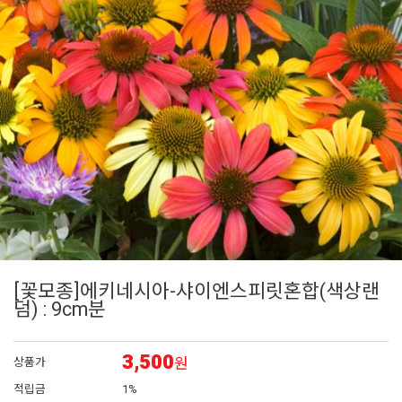
6
어린모종 국화
7
페츄니아
8
에키네시아
9
백일홍
10
접시꽃
[꽃모종]에키네시아-샤이엔스피릿혼합(색상랜
덤) : 9cm분
3,500
원
상품가
적립금
1%