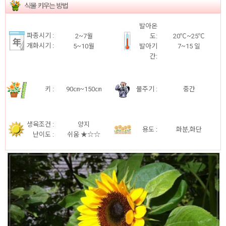
발아온
파종시기 :
2~7월
도:
20℃~25℃
개화시기
:
5~10월
발아기
7~15 일
간
:
키
:
90㎝~150㎝
물주기 :
중간
생육조건 :
양지
용도
:
화분,화단
난이도 :
쉬움
★☆☆