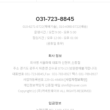
031-723-8845
010-6271-8722(재배기술), 010-4098-8722(배송)
운영시간 / 오전 9:00 - 오후 5:00
점심시간 / 오후 12:00 - 오후 01:00
(공휴일 휴무)
회사 정보
회사명 서울화훼
대표자 신현무,신종철
주소 경기도 광주시 퇴촌면 산수로 870-13 (방문판매불가합니다)
대표번호 031-723-8845,Fax : 031-769-8927
팩스 031-769-8927
사업자등록번호 229-01-46486
[사업자정보확인]
개인정보책임자 신종철
메일 shmfl@naver.com
Copyright (c) (주)커넥트웨이브 ALL RIGHTS RESERVED.
입금정보
농협은행 351-1163-4721-83