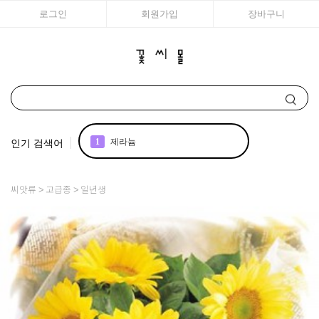
로그인
회원가입
장바구니
인기 검색어
1
제라늄
2
국화
씨앗류
고급종
일년생
3
아이비
4
조날
5
리갈