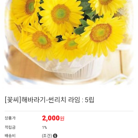
6
매발톱
7
에키네시아
8
아이비 제라늄
9
대국
10
플록스
[꽃씨]해바라기-썬리치 라임 : 5립
2,000
원
상품가
적립금
1%
배송비
(조건)