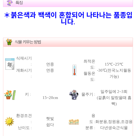
＊붉은색과 백색이 혼합되어 나타나는 품종입
니다.
식재시기
최적온
:
연중
15℃~25℃
도:
개화시기
연중
-30℃(전국노지월동
월동온
:
가능)
도:
일주일에 2~3회
키 :
물주기 :
15~20cm
(겉흙이 말랐을때 흠
뻑)
환경조건
용
햇빛
:
도 :
화분용,정원용,조경용
쉽다
난이도 :
분류 :
다년생숙근식물