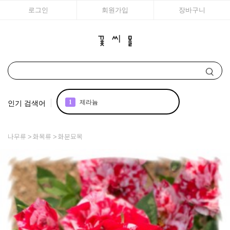
로그인
회원가입
장바구니
인기 검색어
1
제라늄
2
국화
나무류
화목류
화분묘목
3
구근
4
리갈
5
모종