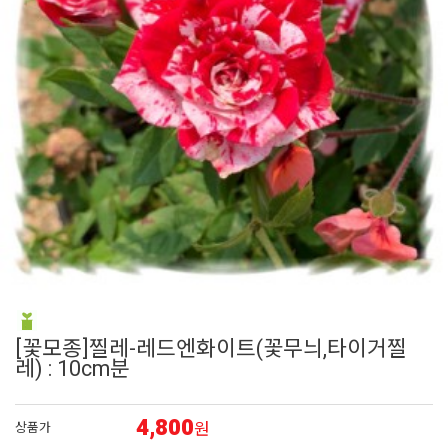
6
접시꽃
7
어린모종 국화
8
비올라
9
펜스테몬
10
에키네시아
[꽃모종]찔레-레드엔화이트(꽃무늬,타이거찔
레) : 10cm분
4,800
원
상품가