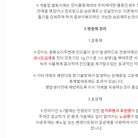
＊겨울철 월동시에는 장미품종에따라 추위에약한 품종인경우
전체를 볏짚이나 헌옷등으로 보온해주고 덩굴장미는 지면에서 
줄기를 감싸주며 특히 중부이북지역은 가능한 보온해주는것이
3.병충해 관리
1.살충제
＊장미는 꽃봉오리주변에 진딧물이 많이 발생하므로 전용약제인
코니도입제
를 장미 한포기당 1g (T스푼 1/2 분량)을 뿌려주면
녹아 식물체에 흡수하여 진딧물을 제거할수있는 효과적인 약
＊기타 아파트 베란다등 환기불량에서 발생하는 응애류및 고온
총채벌레등에도 효과가 있습니다.
병발생이전에 예방하도록 미리 약제를 사용하는것이 좋습
2.살균제
＊장마기인 6-7월에는 전염성이 강한
흰가루병
과
후반병
이 
주야간 일교차가 큰 봄과 가을에도 잎이 떨어지는
노균병
이 
비온후에는 베노밀 또는 벤레이트등의 살균제를 사용하여 미리
합니다.