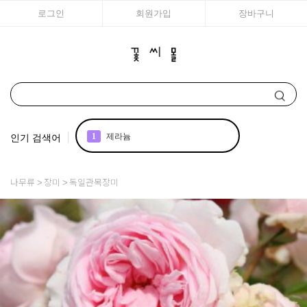
로그인
회원가입
장바구니
인기 검색어
1
제라늄
2
국화
나무류
장미
독일관목장미
3
아이비
4
꽃씨
5
리갈