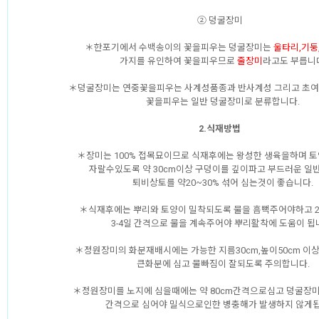
② 덩굴장미
＊한포기에서 수백송이의 꽃을피우는 덩굴장미는
울타리,기둥
가지를 유인하여 꽃을피우므로
줄장미
라고도 부릅니
＊덩굴장미는 연중꽃을피우는 사계성품종과 반사계성 그리고 초여름
꽃을피우는 일반 덩굴장미로 분류합니다.
2.식재방법
＊장미는 100% 접목묘이므로 식재후에는 왕성한 생육을하며 
자랄수있도록 약 30cm이상 구덩이를 깊이파고 부드러운 일
퇴비상토를 약20~30% 섞어 심는것이 좋습니다.
＊식재후에는 뿌리와 토양이 밀착되도록 물을 흠뻑주어야하고 2
3-4일 간격으로 물을 계속주어야 뿌리활착에 도움이 됩
＊정원장미의 화분재배시에는 가능한 지름30cm,높이50cm 이
큰화분에 심고 물빠짐이 잘되도록 주의합니다.
＊정원장미를 노지에 심을때에는 약 80cm간격으로심고 덩굴장미는
간격으로 심어야 밀식으로인한 병충해가 발생하지 않게됩