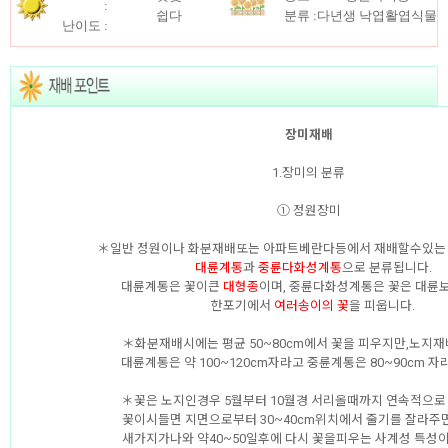
:
쉽다
분류 :
다년생 낙엽활엽식물
난이도 :
장미재배
1.장미의 분류
① 정원장미
＊일반 정원이나 화분재배또는 아파트베란다등에서 재배할수있
대륜계통
과
중륜다화성계통
으로 분류됩니다.
대륜계통은 꽃이큰
대형종
이며, 중륜다화성계통은 꽃은 대륜보
한포기에서
여러송이의 꽃
을 피웁니다.
＊화분재배시에는 평균 50~80cm에서 꽃을 피우지만,노지
대륜계통은 약 100~120cm자라고 중륜계통은 80~90cm 자
＊꽃은 노지인경우 5월부터 10월경 서리올때까지 연속적으로
꽃이시들면 지면으로부터 30~40cm위치에서 줄기를 잘라주
새가지가나와 약40~50일후에 다시 꽃을피우는 사계성 특성이