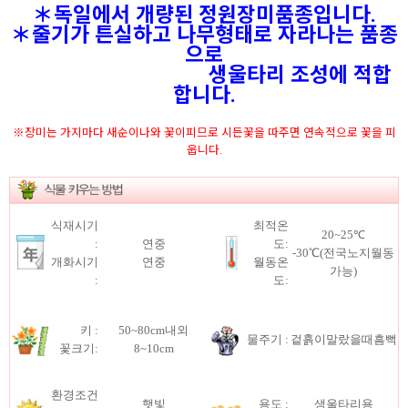
＊독일에서 개량된 정원장미품종입니다.
＊줄기가 튼실하고 나무형태로 자라나는 품종
으로
생울타리 조성에 적합
합니다.
※장미는 가지마다 새순이나와 꽃이피므로 시든꽃을 따주면 연속적으로 꽃을 피
웁니다.
식재시기
최적온
20~25℃
:
연중
도:
-30℃(전국노지월동
개화시기
연중
월동온
가능)
:
도:
키 :
50~80cm내외
물주기 :
겉흙이말랐을때흠뻑
꽃크기:
8~10cm
환경조건
햇빛
용도 :
생울타리용