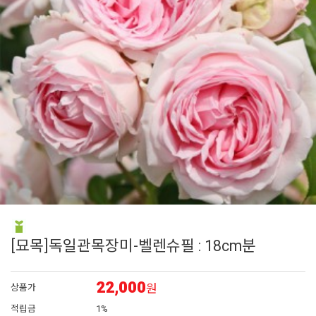
6
매발톱
7
접시꽃
8
시계초
9
플록스
10
백합
[묘목]독일관목장미-벨렌슈필 : 18cm분
22,000
원
상품가
적립금
1%