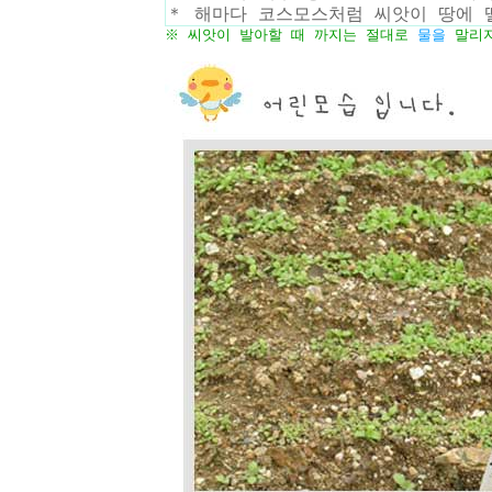
＊ 해마다 코스모스처럼 씨앗이 땅에 
※ 씨앗이 발아할 때 까지는 절대로
물
을
말리지