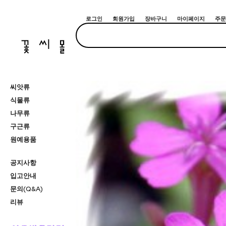
로그인
회원가입
장바구니
마이페이지
주문
씨앗류
식물류
나무류
구근류
원예용품
공지사항
입고안내
문의(Q&A)
리뷰