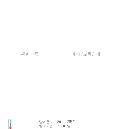
관련상품
배송/교환안내
발아온도 :
20 ~ 25℃
발아기간
:
7-10 일