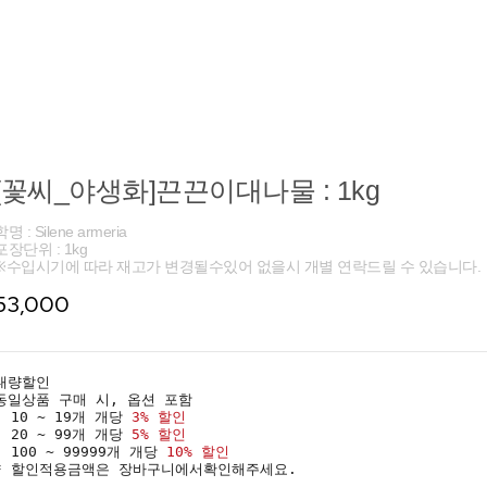
[꽃씨_야생화]끈끈이대나물 : 1kg
학명 : Silene armeria
포장단위 : 1kg
※수입시기에 따라 재고가 변경될수있어 없을시 개별 연락드릴 수 있습니다.
53,000
대량할인
동일상품 구매 시, 옵션 포함
· 10 ~ 19개 개당
3% 할인
· 20 ~ 99개 개당
5% 할인
· 100 ~ 99999개 개당
10% 할인
* 할인적용금액은 장바구니에서확인해주세요.