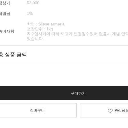
정상가
53,000
적립금
1%
학명 : Silene armeria
포장단위 : 1kg
특이사항
※수입시기에 따라 재고가 변경될수있어 없을시 개별 연
있습니다.
총 상품 금액
구매하기
장바구니
관심상