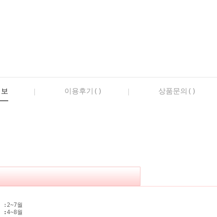
정보
이용후기()
상품문의()
 :
2~7월
기
:
4~8월