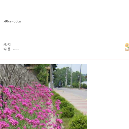
키
:
40㎝~50㎝
 :
양지
 :
쉬움
★☆☆