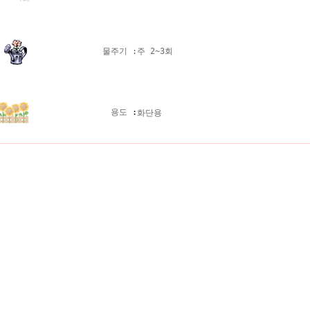
물주기 :
주 2~3회
용도
:
화단용