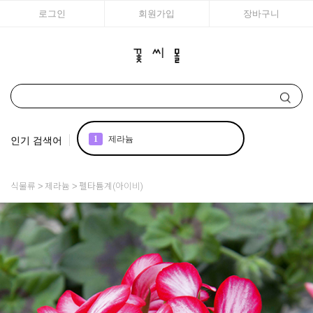
로그인
회원가입
장바구니
인기 검색어
2
국화
3
리갈
식물류
제라늄
펠타튬계(아이비)
4
조날
5
어린모종 국화
6
백합