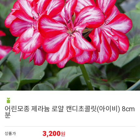
7
에키네시아
8
페츄니아
9
접시꽃
10
백일홍
1
제라늄
어린모종 제라늄 로얄 캔디초콜릿(아이비) 8cm
분
3,200
원
상품가