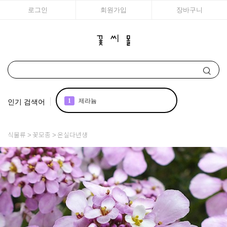
로그인
회원가입
장바구니
인기 검색어
1
제라늄
2
조날
식물류
꽃모종
온실다년생
3
아이비
4
국화
5
리갈