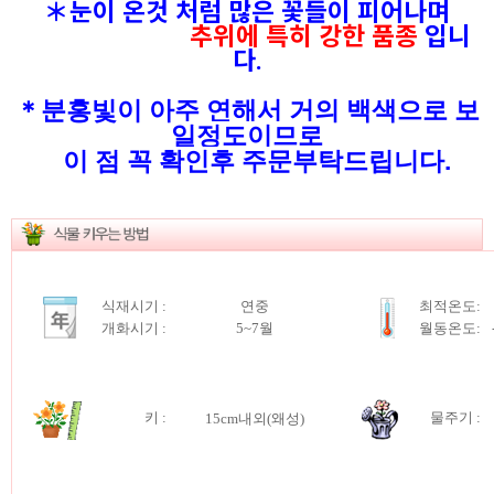
＊눈이 온것 처럼 많은 꽃들이 피어나며
추위에 특히 강한 품종
입니
다.
＊분홍빛이 아주 연해서 거의 백색으로 보
일정도이므로
이 점 꼭 확인후 주문부탁드립니다.
식재시기 :
연중
최적온도:
개화시기 :
5~7월
월동온도:
키
:
물주기 :
15cm내외(왜성)