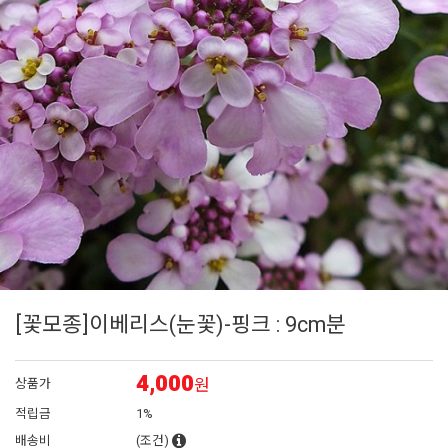
6
아이비 제라늄
7
에키네시아
8
플록스
9
그라스
10
대국
[꽃모종]이베리스(눈꽃)-핑크 : 9cm분
4,000
원
상품가
적립금
1%
배송비
(조건)