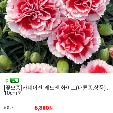
6
펜스테몬
7
비올라
8
접시꽃
9
에키네시아
10
임파첸스
[꽃모종]카네이션-레드앤 화이트(대륜종,상품) :
10cm분
6,800
원
상품가