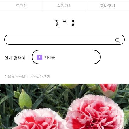
로그인
회원가입
장바구니
인기 검색어
1
제라늄
2
국화
식물류
꽃모종
온실다년생
3
구근
4
리갈
5
모종