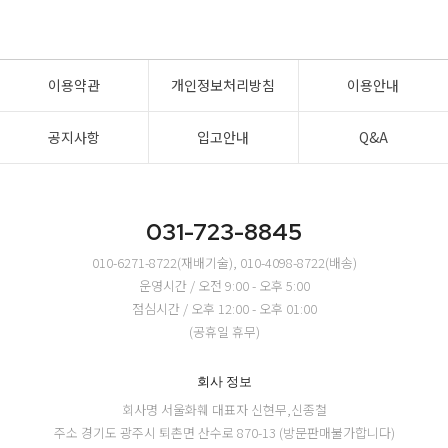
이용약관
개인정보처리방침
이용안내
공지사항
입고안내
Q&A
031-723-8845
010-6271-8722(재배기술), 010-4098-8722(배송)
운영시간 / 오전 9:00 - 오후 5:00
점심시간 / 오후 12:00 - 오후 01:00
(공휴일 휴무)
회사 정보
회사명 서울화훼
대표자 신현무,신종철
주소 경기도 광주시 퇴촌면 산수로 870-13 (방문판매불가합니다)