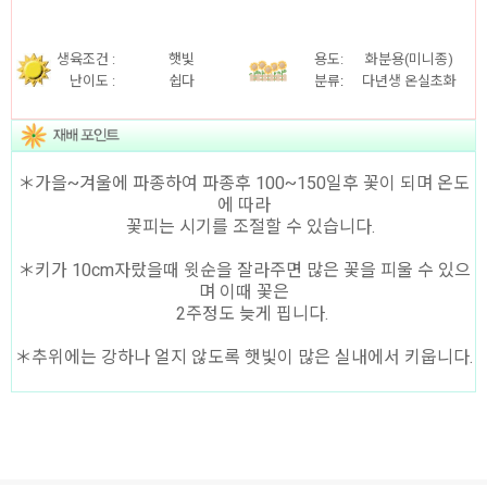
생육조건 :
햇빛
용도:
화분용(미니종)
난이도 :
쉽다
분류
:
다년생 온실초화
＊가을~겨울에 파종하여 파종후 100~150일후 꽃이 되며 온도
에 따라
꽃피는 시기를 조절할 수 있습니다.
＊키가 10cm자랐을때 윗순을 잘라주면 많은 꽃을 피울 수 있으
며 이때 꽃은
2주정도 늦게 핍니다.
＊추위에는 강하나 얼지 않도록 햇빛이 많은 실내에서 키웁니다.