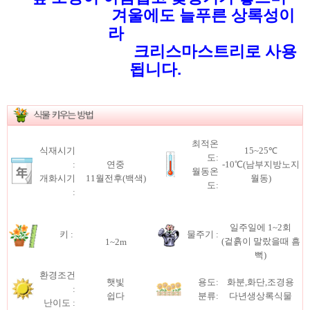
겨울에도 늘푸른 상록성이
라
크리스마스트리
로 사용
됩니다.
최적온
식재시기
15~25℃
도:
:
연중
-10℃(남부지방노지
월동온
개화시기
11월전후(백색)
월동)
도:
:
일주일에 1~2회
키 :
물주기 :
(겉흙이 말랐을때 흠
1~2m
뻑)
환경조건
햇빛
용도:
화분,화단,조경용
:
쉽다
분류:
다년생상록식물
난이도 :