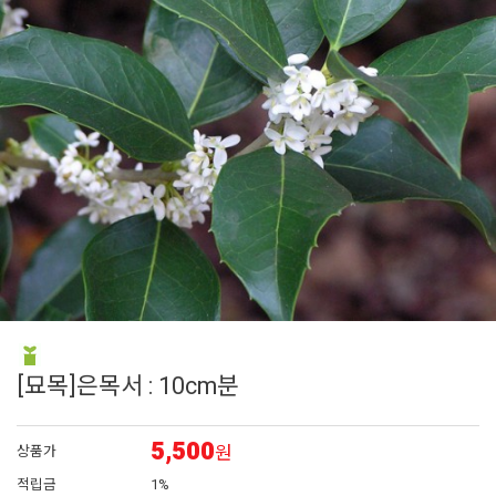
6
백합
7
페츄니아
8
에키네시아
9
백일홍
10
접시꽃
[묘목]은목서 : 10cm분
5,500
원
상품가
적립금
1%