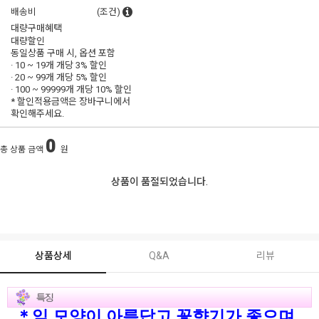
배송비
(조건)
대량구매혜택
대량할인
동일상품 구매 시, 옵션 포함
· 10 ~ 19개 개당
3% 할인
· 20 ~ 99개 개당
5% 할인
· 100 ~ 99999개 개당
10% 할인
* 할인적용금액은 장바구니에서
확인해주세요.
0
총 상품 금액
원
상품이 품절되었습니다.
상품상세
Q&A
리뷰
＊
잎 모양이
아름답고
꽃향기
가 좋으며