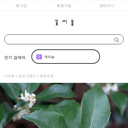
로그인
회원가입
장바구니
인기 검색어
1
제라늄
2
국화
나무류
관상,약용수
화분묘목
3
리갈
4
조날
5
어린모종 국화