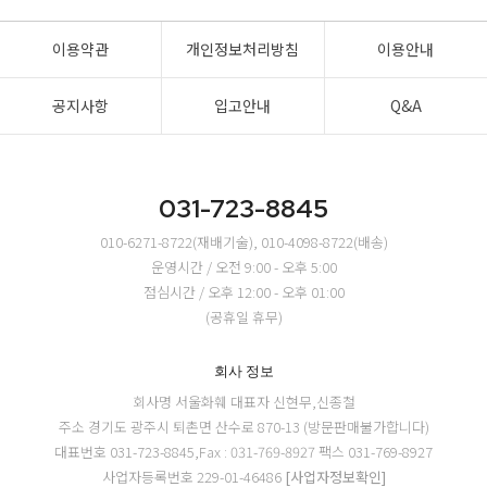
이용약관
개인정보처리방침
이용안내
공지사항
입고안내
Q&A
031-723-8845
010-6271-8722(재배기술), 010-4098-8722(배송)
운영시간 / 오전 9:00 - 오후 5:00
점심시간 / 오후 12:00 - 오후 01:00
(공휴일 휴무)
회사 정보
회사명 서울화훼
대표자 신현무,신종철
주소 경기도 광주시 퇴촌면 산수로 870-13 (방문판매불가합니다)
대표번호 031-723-8845,Fax : 031-769-8927
팩스 031-769-8927
사업자등록번호 229-01-46486
[사업자정보확인]