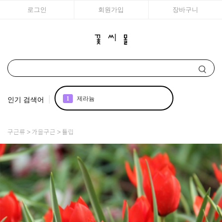
로그인
회원가입
장바구니
인기 검색어
1
제라늄
2
국화
구근류
가을구근
튤립
3
리갈
4
조날
5
아이비 제라늄