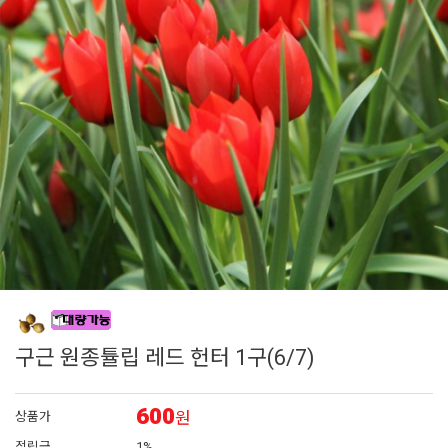
6
어린모종 국화
7
접시꽃
8
에키네시아
9
그라스
10
백합
구근 원종튤립 레드 헌터 1구(6/7)
600
원
상품가
적립금
1%