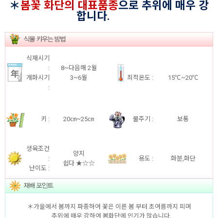
＊
봄꽃
화단의 대표품종
으로 추위에 매우 강
합니다.
식재시기
:
8~다음해 2월
개화시기
3~6월
최적온도 :
15℃~20℃
:
키 :
20㎝~25㎝
물주기 :
보통
생육조건
양지
:
용도 :
화분,화단
쉽다 ★☆☆
난이도 :
＊가을에서 봄까지 파종하여 꽃은 이른 봄 부터 초여름까지 피며
추위에 매우 강하여 봄화단에 인기가 많습니다.