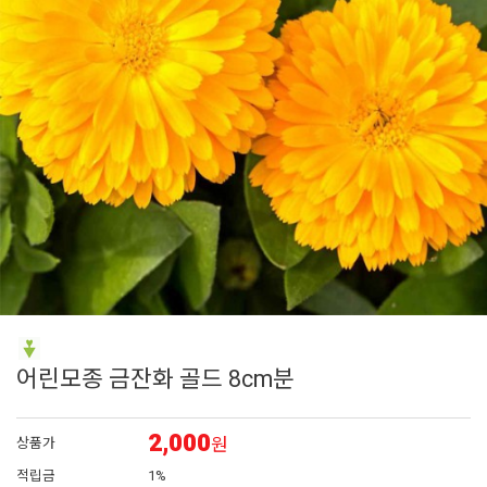
6
매발톱
7
아이비 제라늄
8
에키네시아
9
대국
10
플록스
어린모종 금잔화 골드 8cm분
2,000
원
상품가
적립금
1%