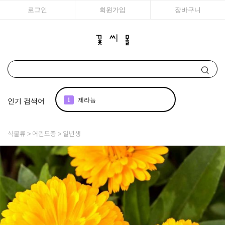
로그인
회원가입
장바구니
인기 검색어
1
제라늄
2
조날
식물류
어린모종
일년생
3
아이비
4
국화
5
리갈