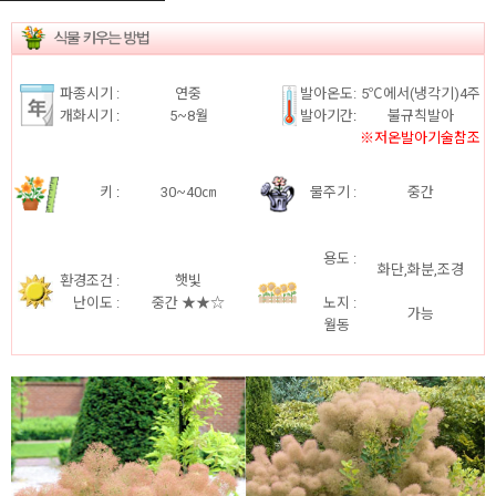
파종시기 :
연중
발아온도:
5℃에서(냉각기)4주
개화시기
:
5~8월
발아기간
:
불규칙발아
※저온발아기술참조
키
:
30~40㎝
물주기 :
중간
용도 :
화단,화분,조경
환경조건 :
햇빛
난이도 :
중간 ★★☆
노지 :
가능
월동