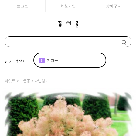
로그인
회원가입
장바구니
인기 검색어
1
제라늄
2
국화
씨앗류
고급종
다년생2
3
리갈
4
아이비 제라늄
5
접시꽃