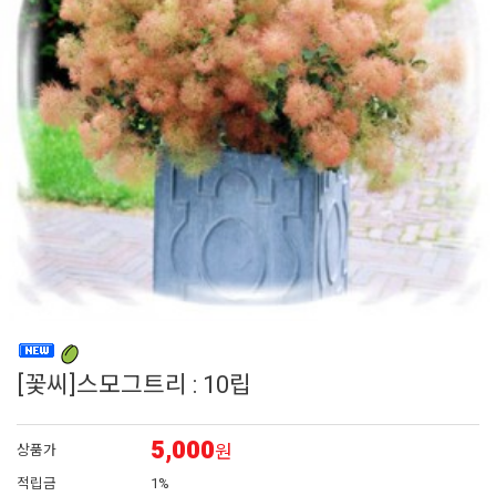
6
에키네시아
7
어린모종 국화
8
백합
9
그라스
10
대국
[꽃씨]스모그트리 : 10립
5,000
원
상품가
적립금
1%